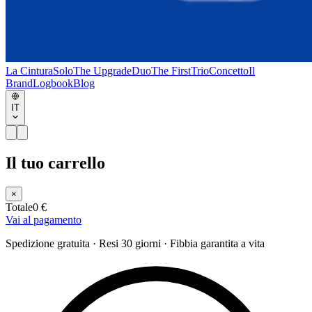
La Cintura
Solo
The Upgrade
Duo
The First
Trio
Concetto
Il
Brand
Logbook
Blog
IT
Il tuo carrello
×
Totale
0 €
Vai al pagamento
Spedizione gratuita · Resi 30 giorni · Fibbia garantita a vita