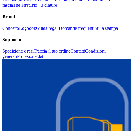
fascia
The First
Trio · 3 cinture
Brand
Concetto
Logbook
Guida regali
Domande frequenti
Sulla stampa
Supporto
Spedizione e resi
Traccia il tuo ordine
Contatti
Condizioni
generali
Protezione dati