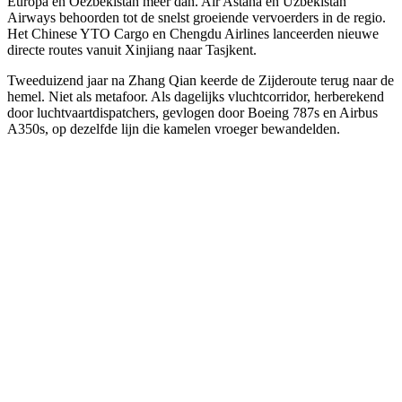
Europa en Oezbekistan meer dan. Air Astana en Uzbekistan
Airways behoorden tot de snelst groeiende vervoerders in de regio.
Het Chinese YTO Cargo en Chengdu Airlines lanceerden nieuwe
directe routes vanuit Xinjiang naar Tasjkent.
Tweeduizend jaar na Zhang Qian keerde de Zijderoute terug naar de
hemel. Niet als metafoor. Als dagelijks vluchtcorridor, herberekend
door luchtvaartdispatchers, gevlogen door Boeing 787s en Airbus
A350s, op dezelfde lijn die kamelen vroeger bewandelden.
The model
SILK ROAD · De oudste route ter wereld —
vijfduizend jaar reizigers vóór jou.
A real airplane belt. Aluminum buckle, adjustable strap, in 48 mm
and 38 mm.
Discover SILK ROAD
→
The upgrade
One buckle. Two belts.