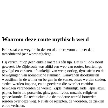
LeFnake
⤢
Oleg Yunakov
Waarom deze route mythisch werd
Er bestaat een weg die in de een of andere vorm al meer dan
tweeduizend jaar wordt afgelegd.
Hij verschijnt op geen enkele kaart als één lijn. Dat is hij ook nooit
geweest. De Zijderoute was altijd een web van routes, beurtelings
gevolgd en verlaten, afhankelijk van weer, oorlog, dynastieën en de
bewegingen van nomadische stammen. Karavanen doorkruisten
woestijnen in de winter en bergen in de zomer, oases werden steden,
steden werden imperia, en de goederen die over het corridor
bewogen veranderden de wereld. Zijde, natuurlijk. Jade, lapis lazuli,
papier, buskruit, porselein, glas, goud, ivoor, muziek, religie en
geneeskunde. De technieken die de moderne wereld bouwden
reisden over deze weg. Net als de recepten, de woorden, de ziekten
en de verhalen.