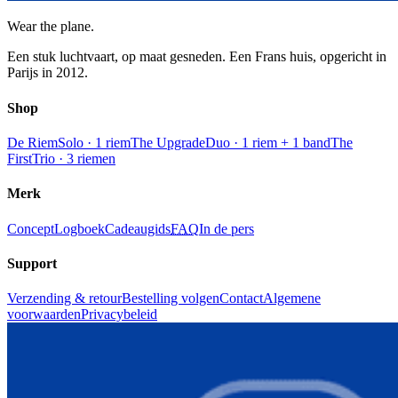
Wear the plane.
Een stuk luchtvaart, op maat gesneden. Een Frans huis, opgericht in
Parijs in 2012.
Shop
De Riem
Solo · 1 riem
The Upgrade
Duo · 1 riem + 1 band
The
First
Trio · 3 riemen
Merk
Concept
Logboek
Cadeaugids
FAQ
In de pers
Support
Verzending & retour
Bestelling volgen
Contact
Algemene
voorwaarden
Privacybeleid