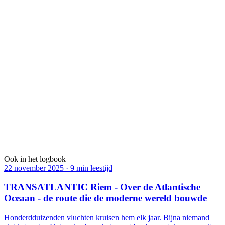
Bekijk
→
AUSTRAL
De uiterste zuidgrens — de route voor wie steeds verder gaat.
Bekijk
→
TROPIC
De enige grens ter wereld die vliegtuigen overschrijden zonder ooit
te landen.
Bekijk
→
AMAZONAS
Zes miljoen vierkante kilometer groen — van bovenaf gezien is er
niets anders.
Bekijk
→
Ook in het logbook
22 november 2025
·
9 min leestijd
TRANSATLANTIC Riem - Over de Atlantische
Oceaan - de route die de moderne wereld bouwde
Honderdduizenden vluchten kruisen hem elk jaar. Bijna niemand