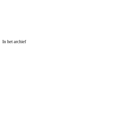
In het archief
⤢
Abraham Cresques · Bibliothèque nationale de France
(Gallica)
⤢