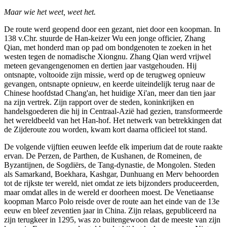
Maar wie het weet, weet het.
De route werd geopend door een gezant, niet door een koopman. In
138 v.Chr. stuurde de Han-keizer Wu een jonge officier, Zhang
Qian, met honderd man op pad om bondgenoten te zoeken in het
westen tegen de nomadische Xiongnu. Zhang Qian werd vrijwel
meteen gevangengenomen en dertien jaar vastgehouden. Hij
ontsnapte, voltooide zijn missie, werd op de terugweg opnieuw
gevangen, ontsnapte opnieuw, en keerde uiteindelijk terug naar de
Chinese hoofdstad Chang'an, het huidige Xi'an, meer dan tien jaar
na zijn vertrek. Zijn rapport over de steden, koninkrijken en
handelsgoederen die hij in Centraal-Azië had gezien, transformeerde
het wereldbeeld van het Han-hof. Het netwerk van betrekkingen dat
de Zijderoute zou worden, kwam kort daarna officieel tot stand.
De volgende vijftien eeuwen leefde elk imperium dat de route raakte
ervan. De Perzen, de Parthen, de Kushanen, de Romeinen, de
Byzantijnen, de Sogdiërs, de Tang-dynastie, de Mongolen. Steden
als Samarkand, Boekhara, Kashgar, Dunhuang en Merv behoorden
tot de rijkste ter wereld, niet omdat ze iets bijzonders produceerden,
maar omdat alles in de wereld er doorheen moest. De Venetiaanse
koopman Marco Polo reisde over de route aan het einde van de 13e
eeuw en bleef zeventien jaar in China. Zijn relaas, gepubliceerd na
zijn terugkeer in 1295, was zo buitengewoon dat de meeste van zijn