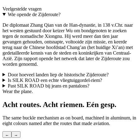
Two interchangeable colours. The most distinctive aviation gift.
Veelgestelde vragen
Discover THE UPGRADE
→
Wie opende de Zijderoute?
De diplomaat Zhang Qian van de Han-dynastie, in 138 v.Chr. naar
het westen gestuurd door keizer Wu om bondgenoten te zoeken
tegen de nomadische Xiongnu. Hij werd meer dan tien jaar
gevangen gehouden, ontsnapte, voltooide zijn missie, en keerde
terug naar de Chinese hoofdstad Chang’an (het huidige Xi’an) met
gedetailleerde kennis van de steden en koninkrijken van Centraal-
Azië. Zijn rapport opende het netwerk dat later de Zijderoute zou
worden genoemd.
Door hoeveel landen liep de historische Zijderoute?
Is SILK ROAD een echte vliegtuiggordel-riem?
Past SILK ROAD bij jeans en pantalons?
Wear the plane.
Acht routes. Acht riemen. Eén gesp.
The same buckle mechanism as on board, machined in aluminum, in
eight colours named after the routes that made aviation.
←
→