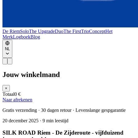
De Riem
Solo
The Upgrade
Duo
The First
Trio
Concept
Het
Merk
Logboek
Blog
NL
Jouw winkelmand
×
Totaal
0 €
Naar afrekenen
Gratis verzending · 30 dagen retour · Levenslange gespgarantie
20 december 2025
·
9 min leestijd
SILK ROAD Riem - De Zijderoute - vijfduizend