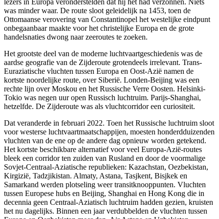
lezers in Europa veronderstelden dat hij het had verzonnen. Niets
was minder waar. De route sloot geleidelijk na 1453, toen de
Ottomaanse verovering van Constantinopel het westelijke eindpunt
onbegaanbaar maakte voor het christelijke Europa en de grote
handelsnaties dwong naar zeeroutes te zoeken.
Het grootste deel van de moderne luchtvaartgeschiedenis was de
aardse geografie van de Zijderoute grotendeels irrelevant. Trans-
Euraziatische vluchten tussen Europa en Oost-Azië namen de
kortste noordelijke route, over Siberië. Londen-Beijing was een
rechte lijn over Moskou en het Russische Verre Oosten. Helsinki-
Tokio was negen uur open Russisch luchtruim. Parijs-Shanghai,
hetzelfde. De Zijderoute was als vluchtcorridor een curiositeit.
Dat veranderde in februari 2022. Toen het Russische luchtruim sloot
voor westerse luchtvaartmaatschappijen, moesten honderdduizenden
vluchten van de ene op de andere dag opnieuw worden getekend.
Het kortste beschikbare alternatief voor veel Europa-Azië-routes
bleek een corridor ten zuiden van Rusland en door de voormalige
Sovjet-Centraal-Aziatische republieken: Kazachstan, Oezbekistan,
Kirgizië, Tadzjikistan. Almaty, Astana, Tasjkent, Bisjkek en
Samarkand werden plotseling weer transitknooppunten. Vluchten
tussen Europese hubs en Beijing, Shanghai en Hong Kong die in
decennia geen Centraal-Aziatisch luchtruim hadden gezien, kruisten
het nu dagelijks. Binnen een jaar verdubbelden de vluchten tussen