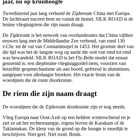
jaar, nu op kruishoogte
Tweeduizend jaar lang verbond de Zijderoute China met Europa.
De luchtvaart traceert hem nu vanuit de hemel. SILK ROAD is de
bruine vliegtuigriem die zijn naam draagt.
De Zijderoute is het netwerk van overlandroutes dat China vijftien
eeuwen lang met de Middellandse Zee verbond, van rond 130
v.Chr. tot de val van Constantinopel in 1453. Het grootste deel van
die tijd was het de langste weg op aarde die ooit van eind tot eind
was bewandeld. SILK ROAD is het Fly-Belts model dat ernaar
genoemd is: een diepbruine vliegtuiggordel-riem, voorzien van
hetzelfde gespmechanisme als aan boord, gefreesd in aluminium,
aangepast voor alledaagse broeken. Het exacte bruin van de
woestijnen die de route doorkruiste.
De riem die zijn naam draagt
De woestijnen die de Zijderoute doorkruiste zijn er nog steeds.
Vlieg Europa naar Oost-Azië op een heldere winterochtend en je
ziet ze uit het rechterraampje, ergens boven de Karakum of de
Taklamakan. De kleur van de grond op die hoogte is moeilijk te
beschrijven. Niet geel. Niet rood. Bruin.