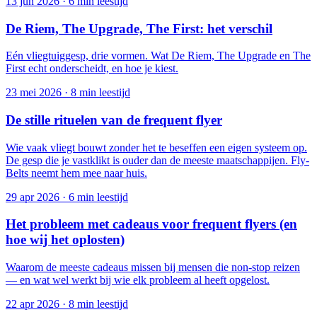
13 jun 2026
·
6 min leestijd
De Riem, The Upgrade, The First: het verschil
Eén vliegtuiggesp, drie vormen. Wat De Riem, The Upgrade en The
First echt onderscheidt, en hoe je kiest.
23 mei 2026
·
8 min leestijd
De stille rituelen van de frequent flyer
Wie vaak vliegt bouwt zonder het te beseffen een eigen systeem op.
De gesp die je vastklikt is ouder dan de meeste maatschappijen. Fly-
Belts neemt hem mee naar huis.
29 apr 2026
·
6 min leestijd
Het probleem met cadeaus voor frequent flyers (en
hoe wij het oplosten)
Waarom de meeste cadeaus missen bij mensen die non-stop reizen
— en wat wel werkt bij wie elk probleem al heeft opgelost.
22 apr 2026
·
8 min leestijd