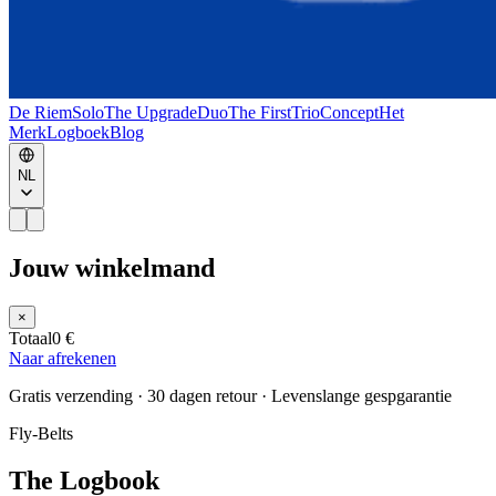
De Riem
Solo
The Upgrade
Duo
The First
Trio
Concept
Het
Merk
Logboek
Blog
NL
Jouw winkelmand
×
Totaal
0 €
Naar afrekenen
Gratis verzending · 30 dagen retour · Levenslange gespgarantie
Fly-Belts
The Logbook