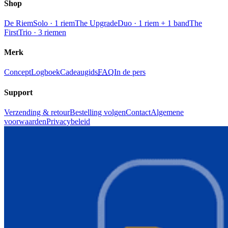
Shop
De Riem
Solo · 1 riem
The Upgrade
Duo · 1 riem + 1 band
The
First
Trio · 3 riemen
Merk
Concept
Logboek
Cadeaugids
FAQ
In de pers
Support
Verzending & retour
Bestelling volgen
Contact
Algemene
voorwaarden
Privacybeleid