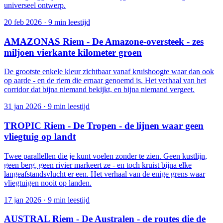
universeel ontwerp.
20 feb 2026
·
9 min leestijd
AMAZONAS Riem - De Amazone-oversteek - zes
miljoen vierkante kilometer groen
De grootste enkele kleur zichtbaar vanaf kruishoogte waar dan ook
op aarde - en de riem die ernaar genoemd is. Het verhaal van het
corridor dat bijna niemand bekijkt, en bijna niemand vergeet.
31 jan 2026
·
9 min leestijd
TROPIC Riem - De Tropen - de lijnen waar geen
vliegtuig op landt
Twee parallellen die je kunt voelen zonder te zien. Geen kustlijn,
geen berg, geen rivier markeert ze - en toch kruist bijna elke
langeafstandsvlucht er een. Het verhaal van de enige grens waar
vliegtuigen nooit op landen.
17 jan 2026
·
9 min leestijd
AUSTRAL Riem - De Australen - de routes die de