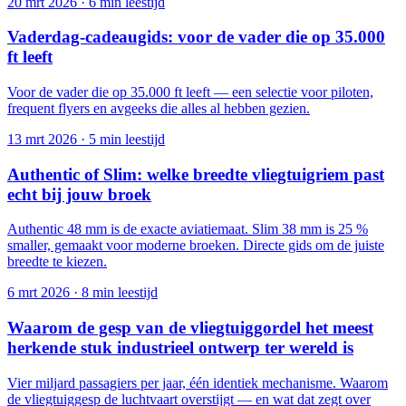
20 mrt 2026
·
6 min leestijd
Vaderdag-cadeaugids: voor de vader die op 35.000
ft leeft
Voor de vader die op 35.000 ft leeft — een selectie voor piloten,
frequent flyers en avgeeks die alles al hebben gezien.
13 mrt 2026
·
5 min leestijd
Authentic of Slim: welke breedte vliegtuigriem past
echt bij jouw broek
Authentic 48 mm is de exacte aviatiemaat. Slim 38 mm is 25 %
smaller, gemaakt voor moderne broeken. Directe gids om de juiste
breedte te kiezen.
6 mrt 2026
·
8 min leestijd
Waarom de gesp van de vliegtuiggordel het meest
herkende stuk industrieel ontwerp ter wereld is
Vier miljard passagiers per jaar, één identiek mechanisme. Waarom
de vliegtuiggesp de luchtvaart overstijgt — en wat dat zegt over