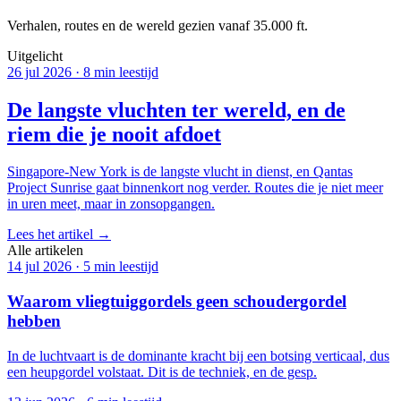
Verhalen, routes en de wereld gezien vanaf 35.000 ft.
Uitgelicht
26 jul 2026
·
8 min leestijd
De langste vluchten ter wereld, en de
riem die je nooit afdoet
Singapore-New York is de langste vlucht in dienst, en Qantas
Project Sunrise gaat binnenkort nog verder. Routes die je niet meer
in uren meet, maar in zonsopgangen.
Lees het artikel
→
Alle artikelen
14 jul 2026
·
5 min leestijd
Waarom vliegtuiggordels geen schoudergordel
hebben
In de luchtvaart is de dominante kracht bij een botsing verticaal, dus
een heupgordel volstaat. Dit is de techniek, en de gesp.