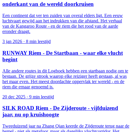
onderkant van de wereld doorkruisen
Een continent dat ver ten zuiden van overal elders ligt. Een eeuw
luchtvaart gewijd aan het indrukken van die afstand. Het verhaal
van de Kangaroo Route - en de riem die het rood van de aarde
eronder draagt.
3 jan 2026
·
8 min leestijd
RUNWAY Riem - De Startbaan - waar elke vlucht
begint
Alle andere routes in dit Logboek hebben een startbaan nodig om te
bestaan. De grijze strook waarop elke reiziger heeft gestaan, al was
het maar even. Het meest doordachte oppervlak ter wereld - en de
riem die ernaar genoemd is.
20 dec 2025
·
9 min leestijd
SILK ROAD Riem - De Zijderoute - vijfduizend
jaar, nu op kruishoogte
Tweeduizend jaar na Zhang Qian keerde de Zijderoute terug naar de
hemel - niet als metafoor, maar als dagelijks vluchtcorridor. Het