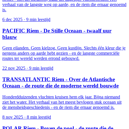
verhaal van de langste weg op aarde, en de riem die ernaar genoemd
is.
6 dec 2025
·
9 min leestijd
PACIFIC Riem - De Stille Oceaan - twaalf uur
blauw
Geen eilanden. Geen kielzog. Geen kustlijn. Slechts één kleur die je
nergens anders op aarde hebt gezien - en de langste commerciële
routes ter wereld werden errond gebouwd.
22 nov 2025
·
9 min leestijd
TRANSATLANTIC Riem - Over de Atlantische
Oceaan - de route die de moderne wereld bouwde
Honderdduizenden vluchten kruisen hem elk jaar. Bijna niemand
ziet het water. Het verhaal van het meest bevlogen stuk oceaan uit
de mensheidsgeschiedenis - en de riem die ernaar genoemd is.
8 nov 2025
·
8 min leestijd
POLAR Riem - Boven de pool - de route die de