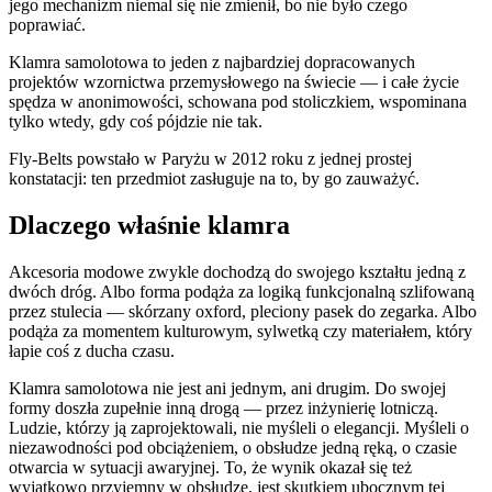
jego mechanizm niemal się nie zmienił, bo nie było czego
poprawiać.
Klamra samolotowa to jeden z najbardziej dopracowanych
projektów wzornictwa przemysłowego na świecie — i całe życie
spędza w anonimowości, schowana pod stoliczkiem, wspominana
tylko wtedy, gdy coś pójdzie nie tak.
Fly-Belts powstało w Paryżu w 2012 roku z jednej prostej
konstatacji: ten przedmiot zasługuje na to, by go zauważyć.
Dlaczego właśnie klamra
Akcesoria modowe zwykle dochodzą do swojego kształtu jedną z
dwóch dróg. Albo forma podąża za logiką funkcjonalną szlifowaną
przez stulecia — skórzany oxford, pleciony pasek do zegarka. Albo
podąża za momentem kulturowym, sylwetką czy materiałem, który
łapie coś z ducha czasu.
Klamra samolotowa nie jest ani jednym, ani drugim. Do swojej
formy doszła zupełnie inną drogą — przez inżynierię lotniczą.
Ludzie, którzy ją zaprojektowali, nie myśleli o elegancji. Myśleli o
niezawodności pod obciążeniem, o obsłudze jedną ręką, o czasie
otwarcia w sytuacji awaryjnej. To, że wynik okazał się też
wyjątkowo przyjemny w obsłudze, jest skutkiem ubocznym tej