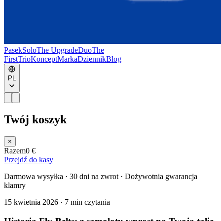
Pasek
Solo
The Upgrade
Duo
The
First
Trio
Koncept
Marka
Dziennik
Blog
PL
Twój koszyk
×
Razem
0 €
Przejdź do kasy
Darmowa wysyłka · 30 dni na zwrot · Dożywotnia gwarancja
klamry
15 kwietnia 2026
·
7 min czytania