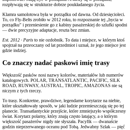
rozpływają się w strukturze dobrze poukładanego życia.
Klamra samolotowa była w porządku od dawna. Od dziesięcioleci.
To, co Fly-Belts zrobiło w 2012 roku, to rozpoznanie tej „bycia w
porządku" i przeniesienie go z kabiny pasażerskiej do szlufki spodni
— dwie precyzyjne adaptacje, reszta bez zmian.
Est. 2012 · Paris
to nie ozdobnik. To data i miejsce, w którym ktoś
spojrzał na przeoczany od lat przedmiot i uznał, że jego miejsce jest
gdzie indziej.
Co znaczy nadać paskowi imię trasy
Większość pasków nosi nazwy kolorów, materiałów lub numerów
katalogowych. POLAR, TRANSATLANTIC, PACIFIC, SILK
ROAD, RUNWAY, AUSTRAL, TROPIC, AMAZONAS nie są
niczym z tych rzeczy.
To trasy. Konkretne, prawdziwe, legendarne korytarze na niebie,
które ukształtowały sposób, w jaki ludzie przemieszczają się po tej
planecie. Transatlantyckie przejście, które zmniejszyło współczesny
świat. Korytarz polarny, który znają często latający, a o którym
większość pasażerów nigdy nie słyszała. Pacyfik — dwanaście
godzin nieprzerwanego oceanu pod Tobą. Jedwabny Szlak — pięć