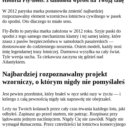
Historia Fly-Belts: z samolotu wprost na Twoją talię
W 2012 paryska marka postanowiła zmienić najbardziej
rozpoznawalny element wzornictwa lotnictwa cywilnego w pasek
do spodni. Oto dlaczego to miało sens.
Fly-Belts to paryska marka założona w 2012 roku. Szyje paski do
spodni z tego samego mechanizmu klamry i tej samej taśmy, które
znasz z pasów bezpieczeństwa w samolotach pasażerskich —
dostosowane do codziennego noszenia. Osiem modeli, każdy nosi
imię legendarnej trasy lotniczej. Darmowa wysyłka na cały świat.
Tyle wersja sucha. Ta ciekawsza zaczyna się gdzieś nad
Atlantykiem.
Najbardziej rozpoznawalny projekt
wzorniczy, o którym nigdy nie pomyślałeś
Jest pewien przedmiot, który brałeś w ręce setki razy w życiu — i
którego z całą pewnością nigdy tak naprawdę nie obejrzałeś.
Leży na Twoich kolanach przez cały czas trwania każdego lotu, jaki
odbyłeś. Zapinasz go przed startem, nie patrząc. Rozpinasz przy
lądowaniu jednym naciśnięciem. Nigdy Cię nie zawiódł. Nigdy nie
wymagał tłumaczenia. Przez czterdzieści lat lotnictwa komercyjnego