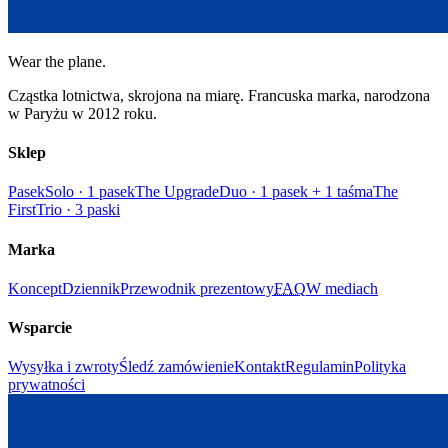
Wear the plane.
Cząstka lotnictwa, skrojona na miarę. Francuska marka, narodzona
w Paryżu w 2012 roku.
Sklep
Pasek
Solo · 1 pasek
The Upgrade
Duo · 1 pasek + 1 taśma
The
First
Trio · 3 paski
Marka
Koncept
Dziennik
Przewodnik prezentowy
FAQ
W mediach
Wsparcie
Wysyłka i zwroty
Śledź zamówienie
Kontakt
Regulamin
Polityka
prywatności