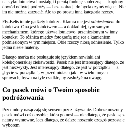
na styku lotnictwa i nostalgii i pełnią funkcję społeczną — kupiony
dowód odbytej podróży — bez aspiracji do bycia czymś więcej. Nic
im nie można zarzucić. Ale to po prostu inna kategoria rzeczy.
Fly-Belts to nie gadżety lotnicze. Klamra nie jest
odniesieniem
do
lotnictwa. Ona
jest
lotnictwem — a dokładniej, tym samym
mechanizmem, którego używa lotnictwo, przeniesionym w inny
kontekst. To różnica między fotografią miejsca a kamieniem
podniesionym w tym miejscu. Obie rzeczy niosą odniesienie. Tylko
jedna niesie materię.
Dlatego marka nie posługuje się językiem nowinki ani
kolekcjonerskiej ciekawostki. Pasek nie jest interesujący dlatego, że
jest niezwykły. Jest interesujący dlatego, że jest w porządku — a
„bycie w porządku", w przedmiotach jak i w wielu innych
sprawach, bywa na tyle rzadkie, by zasłużyć na uwagę.
Co pasek mówi o Twoim sposobie
podróżowania
Przedmioty nasączają się sensem przez używanie. Dobrze noszony
pasek mówi coś o osobie, która go nosi — nie dlatego, że paski są z
natury wymowne, lecz dlatego, że dalsze noszenie czegoś pozostaje
wyborem.