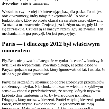
dyscypliny, a nie jej zamiarem.
Właśnie to czyni z niej tak interesującą bazę dla paska. To nie jest
obiekt wzorniczy, który udaje funkcjonalność. To obiekt
funkcjonalny, który po prostu okazał się świetnie zaprojektowany.
Ta różnica ma znaczenie. Czujesz ją za każdym razem, gdy klamra
się zatrzaskuje. Czujesz ją za każdym razem, gdy się zwalnia. Ten
mechanizm nie gra precyzji. On jest precyzyjny.
Paris — i dlaczego 2012 był właściwym
momentem
Fly-Belts nie powstało dlatego, że w rynku akcesoriów lotniczych
była luka do wypełnienia. Powstało dlatego, że jedna osoba w
Paryżu spojrzała na przedmiot, który ignorowała od lat, i uznała, że
nie da się go dłużej ignorować.
Paryż ma szczególny stosunek do dobrze zrobionych przedmiotów
codziennego użytku. Nie chodzi o luksus w wielkim, krzykliwym
sensie — chodzi o przeświadczenie, że rzeczy, których używasz
każdego dnia, zasługują na to, by być zrobione jak należy.
Długopis, który nosisz w kieszeni. Portfel w tylnej kieszeni spodni.
Pasek, który trzyma Twoje spodnie. Te przedmioty nie mają
imponować. Mają być w porządku. A kiedy są w porządku,