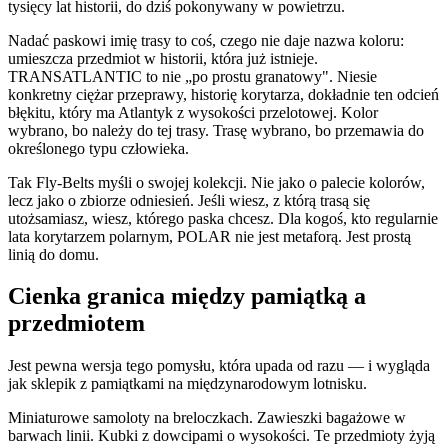
tysięcy lat historii, do dziś pokonywany w powietrzu.
Nadać paskowi imię trasy to coś, czego nie daje nazwa koloru:
umieszcza przedmiot w historii, która już istnieje.
TRANSATLANTIC to nie „po prostu granatowy". Niesie
konkretny ciężar przeprawy, historię korytarza, dokładnie ten odcień
błękitu, który ma Atlantyk z wysokości przelotowej. Kolor
wybrano, bo należy do tej trasy. Trasę wybrano, bo przemawia do
określonego typu człowieka.
Tak Fly-Belts myśli o swojej kolekcji. Nie jako o palecie kolorów,
lecz jako o zbiorze odniesień. Jeśli wiesz, z którą trasą się
utożsamiasz, wiesz, którego paska chcesz. Dla kogoś, kto regularnie
lata korytarzem polarnym, POLAR nie jest metaforą. Jest prostą
linią do domu.
Cienka granica między pamiątką a
przedmiotem
Jest pewna wersja tego pomysłu, która upada od razu — i wygląda
jak sklepik z pamiątkami na międzynarodowym lotnisku.
Miniaturowe samoloty na breloczkach. Zawieszki bagażowe w
barwach linii. Kubki z dowcipami o wysokości. Te przedmioty żyją