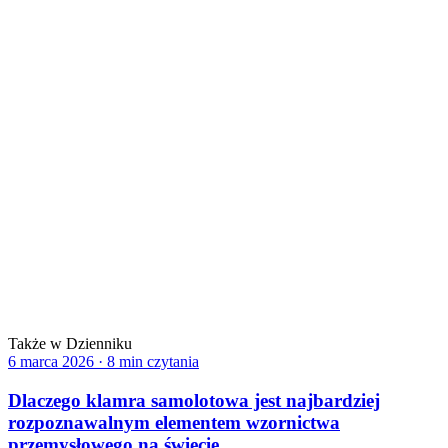
Zobacz
→
AUSTRAL
Krańce dalekiego południa — trasa dla tych, którzy zawsze idą
dalej.
Zobacz
→
TROPIC
Jedyna granica na świecie, którą samoloty przekraczają, nigdy nie
lądując.
Zobacz
→
AMAZONAS
Sześć milionów kilometrów kwadratowych zieleni — z góry widać
tylko to.
Zobacz
→
Także w Dzienniku
6 marca 2026
·
8 min czytania
Dlaczego klamra samolotowa jest najbardziej
rozpoznawalnym elementem wzornictwa
przemysłowego na świecie