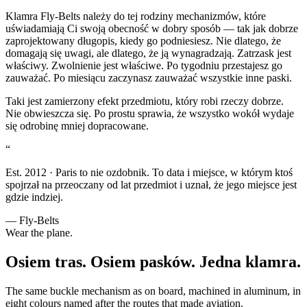
Klamra Fly-Belts należy do tej rodziny mechanizmów, które
uświadamiają Ci swoją obecność w dobry sposób — tak jak dobrze
zaprojektowany długopis, kiedy go podniesiesz. Nie dlatego, że
domagają się uwagi, ale dlatego, że ją wynagradzają. Zatrzask jest
właściwy. Zwolnienie jest właściwe. Po tygodniu przestajesz go
zauważać. Po miesiącu zaczynasz zauważać wszystkie inne paski.
Taki jest zamierzony efekt przedmiotu, który robi rzeczy dobrze.
Nie obwieszcza się. Po prostu sprawia, że wszystko wokół wydaje
się odrobinę mniej dopracowane.
“
Est. 2012 · Paris to nie ozdobnik. To data i miejsce, w którym ktoś
spojrzał na przeoczany od lat przedmiot i uznał, że jego miejsce jest
gdzie indziej.
— Fly-Belts
Wear the plane.
Osiem tras. Osiem pasków. Jedna klamra.
The same buckle mechanism as on board, machined in aluminum, in
eight colours named after the routes that made aviation.