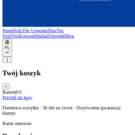
Pasek
Solo
The Upgrade
Duo
The
First
Trio
Koncept
Marka
Dziennik
Blog
PL
Twój koszyk
×
Razem
0 €
Przejdź do kasy
Darmowa wysyłka · 30 dni na zwrot · Dożywotnia gwarancja
klamry
Ramy umowne