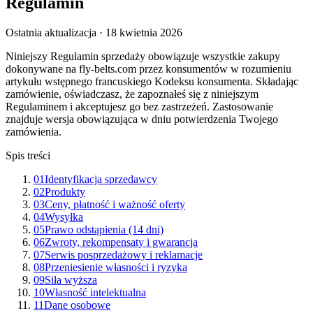
Regulamin
Ostatnia aktualizacja ·
18 kwietnia 2026
Niniejszy Regulamin sprzedaży obowiązuje wszystkie zakupy
dokonywane na fly-belts.com przez konsumentów w rozumieniu
artykułu wstępnego francuskiego Kodeksu konsumenta. Składając
zamówienie, oświadczasz, że zapoznałeś się z niniejszym
Regulaminem i akceptujesz go bez zastrzeżeń. Zastosowanie
znajduje wersja obowiązująca w dniu potwierdzenia Twojego
zamówienia.
Spis treści
01
Identyfikacja sprzedawcy
02
Produkty
03
Ceny, płatność i ważność oferty
04
Wysyłka
05
Prawo odstąpienia (14 dni)
06
Zwroty, rekompensaty i gwarancja
07
Serwis posprzedażowy i reklamacje
08
Przeniesienie własności i ryzyka
09
Siła wyższa
10
Własność intelektualna
11
Dane osobowe