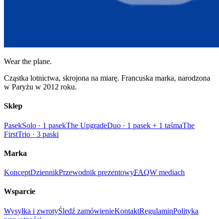
Wear the plane.
Cząstka lotnictwa, skrojona na miarę. Francuska marka, narodzona
w Paryżu w 2012 roku.
Sklep
Pasek
Solo · 1 pasek
The Upgrade
Duo · 1 pasek + 1 taśma
The
First
Trio · 3 paski
Marka
Koncept
Dziennik
Przewodnik prezentowy
FAQ
W mediach
Wsparcie
Wysyłka i zwroty
Śledź zamówienie
Kontakt
Regulamin
Polityka