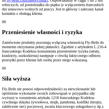
na
fly-belts.com/pages/contact
. Odpowiadamy w ciągu 1 do 2 dni
roboczych, od poniedziałku do piątku (z wyłączeniem francuskich
dni ustawowo wolnych od pracy). Jest to główny i zalecany kanał
kontaktu z obsługą klienta.
08
Przeniesienie własności i ryzyka
Zamówione produkty pozostają wyłączną własnością Fly-Belts do
momentu otrzymania pełnej płatności. Zgodnie z artykułem L.216-4
francuskiego Kodeksu konsumenta przeniesienie ryzyka (utraty,
kradzieży, uszkodzenia) następuje z chwilą faktycznego odbioru
przesyłki przez klienta lub osobę przez niego wskazaną.
09
Siła wyższa
Fly-Belts nie ponosi odpowiedzialności za niewykonanie lub
opóźnione wykonanie swoich zobowiązań w przypadku siły
wyższej w rozumieniu artykułu 1218 francuskiego Kodeksu
cywilnego (klęska żywiołowa, strajk, pandemia, konflikt zbrojny,
zakłócenie sieci pocztowej, awaria kluczowego usługodawcy itp.).