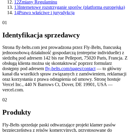
12
Zmiany Regulaminu
13
Internetowe rozstrzyganie sporów (platforma europejska)
14
Prawo właściwe i jurysdykcja
01
Identyfikacja sprzedawcy
Strona fly-belts.com jest prowadzona przez Fly-Belts, francuską
jednoosobową działalność gospodarczą (entreprise individuelle) z
siedzibą pod adresem 142 bis rue Pelleport, 75020 Paris, Francja. Z
obsługą klienta można się skontaktować poprzez formularz
dostępny pod adresem
fly-belts.com/pages/contact
— to główny
kanał dla wszelkich spraw związanych z zamówieniem, reklamacji
oraz korzystania z prawa odstąpienia od umowy. Stronę hostuje
Vercel Inc., 440 N Barrows Ct, Dover, DE 19901, USA —
vercel.com.
02
Produkty
Fly-Belts sprzedaje paski odtwarzające projekt klamer pasów
bezpieczeństwa z rejsów komercyjnych, przystosowane do