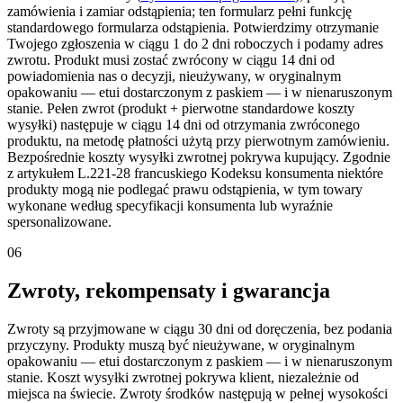
zamówienia i zamiar odstąpienia; ten formularz pełni funkcję
standardowego formularza odstąpienia. Potwierdzimy otrzymanie
Twojego zgłoszenia w ciągu 1 do 2 dni roboczych i podamy adres
zwrotu. Produkt musi zostać zwrócony w ciągu 14 dni od
powiadomienia nas o decyzji, nieużywany, w oryginalnym
opakowaniu — etui dostarczonym z paskiem — i w nienaruszonym
stanie. Pełen zwrot (produkt + pierwotne standardowe koszty
wysyłki) następuje w ciągu 14 dni od otrzymania zwróconego
produktu, na metodę płatności użytą przy pierwotnym zamówieniu.
Bezpośrednie koszty wysyłki zwrotnej pokrywa kupujący. Zgodnie
z artykułem L.221-28 francuskiego Kodeksu konsumenta niektóre
produkty mogą nie podlegać prawu odstąpienia, w tym towary
wykonane według specyfikacji konsumenta lub wyraźnie
spersonalizowane.
06
Zwroty, rekompensaty i gwarancja
Zwroty są przyjmowane w ciągu 30 dni od doręczenia, bez podania
przyczyny. Produkty muszą być nieużywane, w oryginalnym
opakowaniu — etui dostarczonym z paskiem — i w nienaruszonym
stanie. Koszt wysyłki zwrotnej pokrywa klient, niezależnie od
miejsca na świecie. Zwroty środków następują w pełnej wysokości