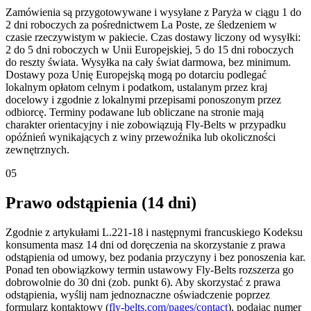
Zamówienia są przygotowywane i wysyłane z Paryża w ciągu 1 do
2 dni roboczych za pośrednictwem La Poste, ze śledzeniem w
czasie rzeczywistym w pakiecie. Czas dostawy liczony od wysyłki:
2 do 5 dni roboczych w Unii Europejskiej, 5 do 15 dni roboczych
do reszty świata. Wysyłka na cały świat darmowa, bez minimum.
Dostawy poza Unię Europejską mogą po dotarciu podlegać
lokalnym opłatom celnym i podatkom, ustalanym przez kraj
docelowy i zgodnie z lokalnymi przepisami ponoszonym przez
odbiorcę. Terminy podawane lub obliczane na stronie mają
charakter orientacyjny i nie zobowiązują Fly-Belts w przypadku
opóźnień wynikających z winy przewoźnika lub okoliczności
zewnętrznych.
05
Prawo odstąpienia (14 dni)
Zgodnie z artykułami L.221-18 i następnymi francuskiego Kodeksu
konsumenta masz 14 dni od doręczenia na skorzystanie z prawa
odstąpienia od umowy, bez podania przyczyny i bez ponoszenia kar.
Ponad ten obowiązkowy termin ustawowy Fly-Belts rozszerza go
dobrowolnie do 30 dni (zob. punkt 6). Aby skorzystać z prawa
odstąpienia, wyślij nam jednoznaczne oświadczenie poprzez
formularz kontaktowy (
fly-belts.com/pages/contact
), podając numer