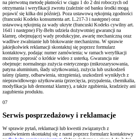
na pierwotną metodę płatności w ciągu 1 do 2 dni roboczych od
otrzymania i weryfikacji zwrotu (zależnie od banku środki mogą
pojawić się kilka dni później). Poza ustawową rękojmią zgodności
(francuski Kodeks konsumenta art. L.217-3 i następne) oraz
ustawową rękojmią za wady ukryte (francuski Kodeks cywilny art.
1641 i następne) Fly-Belts udziela dożywotniej gwarancji na
klamrę, obejmującej wady produkcyjne, awarię mechaniczną oraz
wadliwe zwalnianie lub blokowanie mechanizmu. W sprawie
jakiejkolwiek reklamacji skontaktuj się poprzez formularz
kontaktowy, podając numer zamówienia; w ramach weryfikacji
możemy poprosić o krótkie wideo z usterką. Gwarancja nie
obejmuje: normalnego zużycia estetycznego (mikrozarysowania,
patyna aluminium, ślady użytkowania), zużycia lub uszkodzeń
taśmy (plamy, odbarwienia, strzępienia), uszkodzeń wynikłych z
nieprawidłowego użytkowania (przecięcia, przypalenia, chemikalia,
modyfikacja lub demontaż klamry), a także zgubienia, kradzieży ani
zagubienia produktu.
07
Serwis posprzedażowy i reklamacje
W sprawie pytań, reklamacji lub kwestii związanych z
zamówieniem skontaktuj się z nami poprzez formularz kontaktowy