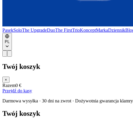
Pasek
Solo
The Upgrade
Duo
The First
Trio
Koncept
Marka
Dziennik
Blo
PL
Twój koszyk
×
Razem
0 €
Przejdź do kasy
Darmowa wysyłka · 30 dni na zwrot · Dożywotnia gwarancja klamry
Twój koszyk