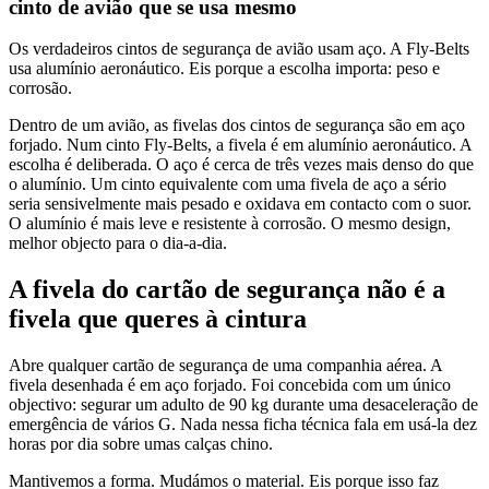
cinto de avião que se usa mesmo
Os verdadeiros cintos de segurança de avião usam aço. A Fly-Belts
usa alumínio aeronáutico. Eis porque a escolha importa: peso e
corrosão.
Dentro de um avião, as fivelas dos cintos de segurança são em aço
forjado. Num cinto Fly-Belts, a fivela é em alumínio aeronáutico. A
escolha é deliberada. O aço é cerca de três vezes mais denso do que
o alumínio. Um cinto equivalente com uma fivela de aço a sério
seria sensivelmente mais pesado e oxidava em contacto com o suor.
O alumínio é mais leve e resistente à corrosão. O mesmo design,
melhor objecto para o dia-a-dia.
A fivela do cartão de segurança não é a
fivela que queres à cintura
Abre qualquer cartão de segurança de uma companhia aérea. A
fivela desenhada é em aço forjado. Foi concebida com um único
objectivo: segurar um adulto de 90 kg durante uma desaceleração de
emergência de vários G. Nada nessa ficha técnica fala em usá-la dez
horas por dia sobre umas calças chino.
Mantivemos a forma. Mudámos o material. Eis porque isso faz