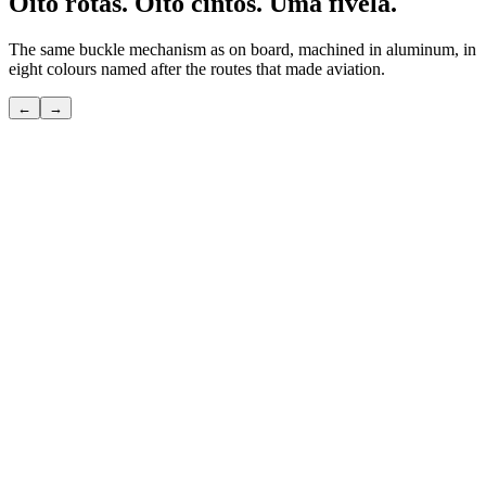
Oito rotas. Oito cintos. Uma fivela.
The same buckle mechanism as on board, machined in aluminum, in
eight colours named after the routes that made aviation.
←
→
POLAR
O atalho por cima do polo — aquele que só os habituados
conhecem.
Ver
→
TRANSATLANTIC
A grande travessia — aquela que deu origem à viagem moderna.
Ver
→
PACIFIC
A rota mais longa — aquela onde o céu e o oceano se fundem.
Ver
→
SILK ROAD
A rota mais antiga do mundo — cinco mil anos de viajantes antes de