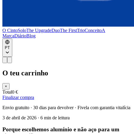
O Cinto
Solo
The Upgrade
Duo
The First
Trio
Conceito
A
Marca
Diário
Blog
PT
O teu carrinho
×
Total
0 €
Finalizar compra
Envio gratuito · 30 dias para devolver · Fivela com garantia vitalícia
3 de abril de 2026
·
6 min de leitura
Porque escolhemos alumínio e não aço para um