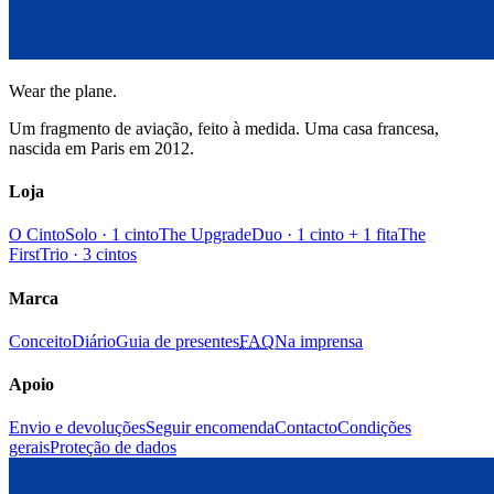
Wear the plane.
Um fragmento de aviação, feito à medida. Uma casa francesa,
nascida em Paris em 2012.
Loja
O Cinto
Solo · 1 cinto
The Upgrade
Duo · 1 cinto + 1 fita
The
First
Trio · 3 cintos
Marca
Conceito
Diário
Guia de presentes
FAQ
Na imprensa
Apoio
Envio e devoluções
Seguir encomenda
Contacto
Condições
gerais
Proteção de dados