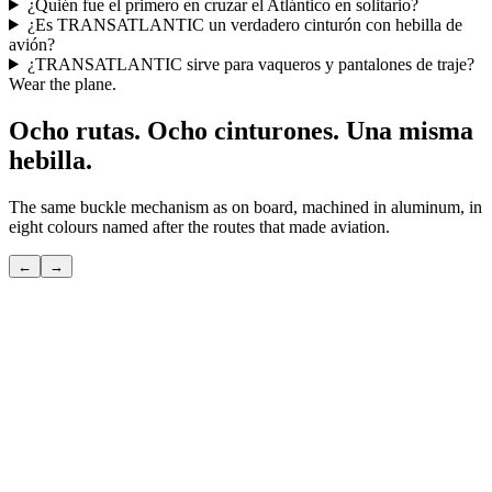
¿Quién fue el primero en cruzar el Atlántico en solitario?
¿Es TRANSATLANTIC un verdadero cinturón con hebilla de
avión?
¿TRANSATLANTIC sirve para vaqueros y pantalones de traje?
Wear the plane.
Ocho rutas. Ocho cinturones. Una misma
hebilla.
The same buckle mechanism as on board, machined in aluminum, in
eight colours named after the routes that made aviation.
←
→
POLAR
El atajo por encima del polo — el que solo conocen los habituales.
Ver
→
●
TRANSATLANTIC
La gran travesía — la que inventó el viaje moderno.