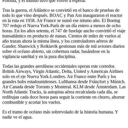
Polonia, y el mundo tuvo que volver a esperar.
Tras la guerra, el Atlántico se convirtió en el banco de pruebas de
todo lo que vino después. BOAC y Pan Am inauguraron el reactor
en la ruta en 1958. Air France se sumó ese mismo año. El Boeing
707 redujo el Nueva York-París de un día entero a menos de ocho
horas. En los años setenta, el 747 de fuselaje ancho convirtió el viaje
transatlántico en producto de masas. Cientos de miles de vuelos al
año trazan ahora la misma línea, y los controladores aéreos de
Gander, Shanwick y Reikiavik gestionan más de mil aviones diarios
sobre el océano abierto, sin cobertura radar, basándose en la
vigilancia satelital y en la pura disciplina.
Todas las grandes aerolíneas occidentales operan este corredor.
British Airways, Virgin Atlantic, Delta, United y American Airlines
solo en el eje Nueva York-Londres. Air France entre París y los
grandes hubs estadounidenses. Lufthansa desde Fráncfort y Múnich.
Air Canada desde Toronto y Montreal. KLM desde Ámsterdam. Las
North Atlantic Tracks, la autopista aérea recalculada cada día, se
redibujan cada doce horas para seguir la corriente en chorro, ahorrar
combustible y acortar los vuelos.
Es el tramo de océano más sobrevolado de la historia humana. Y
nadie ve el agua.