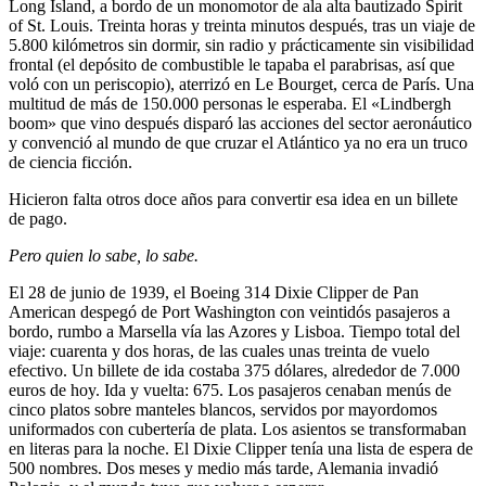
Long Island, a bordo de un monomotor de ala alta bautizado Spirit
of St. Louis. Treinta horas y treinta minutos después, tras un viaje de
5.800 kilómetros sin dormir, sin radio y prácticamente sin visibilidad
frontal (el depósito de combustible le tapaba el parabrisas, así que
voló con un periscopio), aterrizó en Le Bourget, cerca de París. Una
multitud de más de 150.000 personas le esperaba. El «Lindbergh
boom» que vino después disparó las acciones del sector aeronáutico
y convenció al mundo de que cruzar el Atlántico ya no era un truco
de ciencia ficción.
Hicieron falta otros doce años para convertir esa idea en un billete
de pago.
Pero quien lo sabe, lo sabe.
El 28 de junio de 1939, el Boeing 314 Dixie Clipper de Pan
American despegó de Port Washington con veintidós pasajeros a
bordo, rumbo a Marsella vía las Azores y Lisboa. Tiempo total del
viaje: cuarenta y dos horas, de las cuales unas treinta de vuelo
efectivo. Un billete de ida costaba 375 dólares, alrededor de 7.000
euros de hoy. Ida y vuelta: 675. Los pasajeros cenaban menús de
cinco platos sobre manteles blancos, servidos por mayordomos
uniformados con cubertería de plata. Los asientos se transformaban
en literas para la noche. El Dixie Clipper tenía una lista de espera de
500 nombres. Dos meses y medio más tarde, Alemania invadió