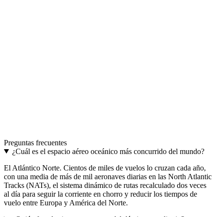
The model
TRANSATLANTIC · La gran travesía — la que
inventó el viaje moderno.
A real airplane belt. Aluminum buckle, adjustable strap, in 48 mm
and 38 mm.
Discover TRANSATLANTIC
→
The upgrade
One buckle. Two belts.
Two interchangeable colours. The most distinctive aviation gift.
Preguntas frecuentes
Discover THE UPGRADE
→
¿Cuál es el espacio aéreo oceánico más concurrido del mundo?
El Atlántico Norte. Cientos de miles de vuelos lo cruzan cada año,
con una media de más de mil aeronaves diarias en las North Atlantic
Tracks (NATs), el sistema dinámico de rutas recalculado dos veces
al día para seguir la corriente en chorro y reducir los tiempos de
vuelo entre Europa y América del Norte.