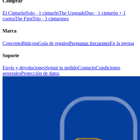
Comprar
El Cinturón
Solo · 1 cinturón
The Upgrade
Duo · 1 cinturón + 1
correa
The First
Trio · 3 cinturones
Marca
Concepto
Bitácora
Guía de regalos
Preguntas frecuentes
En la prensa
Soporte
Envío y devoluciones
Seguir tu pedido
Contacto
Condiciones
generales
Protección de datos