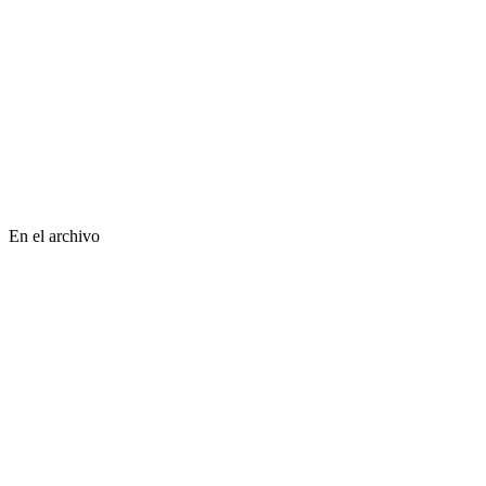
En el archivo
⤢
Library of Congress
⤢