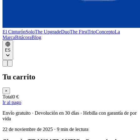
El Cinturón
Solo
The Upgrade
Duo
The First
Trio
Concepto
La
Marca
Bitácora
Blog
ES
Tu carrito
×
Total
0 €
Ir al pago
Envío gratuito · Devolución en 30 días · Hebilla con garantía de por
vida
22 de noviembre de 2025
·
9 min de lectura