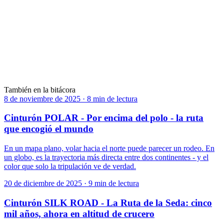
La única frontera del mundo que los aviones cruzan sin aterrizar
nunca.
Ver
→
AMAZONAS
Seis millones de kilómetros cuadrados de verde — visto desde
arriba, no hay nada más.
Ver
→
También en la bitácora
8 de noviembre de 2025
·
8 min de lectura
Cinturón POLAR - Por encima del polo - la ruta
que encogió el mundo
En un mapa plano, volar hacia el norte puede parecer un rodeo. En
un globo, es la trayectoria más directa entre dos continentes - y el
color que solo la tripulación ve de verdad.
20 de diciembre de 2025
·
9 min de lectura
Cinturón SILK ROAD - La Ruta de la Seda: cinco
mil años, ahora en altitud de crucero