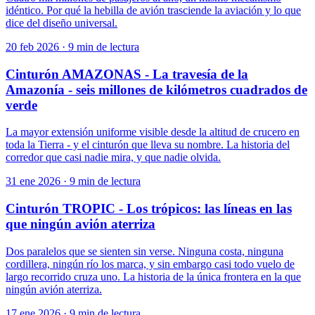
idéntico. Por qué la hebilla de avión trasciende la aviación y lo que
dice del diseño universal.
20 feb 2026
·
9 min de lectura
Cinturón AMAZONAS - La travesía de la
Amazonía - seis millones de kilómetros cuadrados de
verde
La mayor extensión uniforme visible desde la altitud de crucero en
toda la Tierra - y el cinturón que lleva su nombre. La historia del
corredor que casi nadie mira, y que nadie olvida.
31 ene 2026
·
9 min de lectura
Cinturón TROPIC - Los trópicos: las líneas en las
que ningún avión aterriza
Dos paralelos que se sienten sin verse. Ninguna costa, ninguna
cordillera, ningún río los marca, y sin embargo casi todo vuelo de
largo recorrido cruza uno. La historia de la única frontera en la que
ningún avión aterriza.
17 ene 2026
·
9 min de lectura