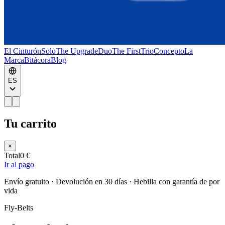
El Cinturón
Solo
The Upgrade
Duo
The First
Trio
Concepto
La
Marca
Bitácora
Blog
ES
Tu carrito
×
Total
0 €
Ir al pago
Envío gratuito · Devolución en 30 días · Hebilla con garantía de por
vida
Fly-Belts