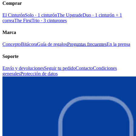
Comprar
El Cinturón
Solo · 1 cinturón
The Upgrade
Duo · 1 cinturón + 1
correa
The First
Trio · 3 cinturones
Marca
Concepto
Bitácora
Guía de regalos
Preguntas frecuentes
En la prensa
Soporte
Envío y devoluciones
Seguir tu pedido
Contacto
Condiciones
generales
Protección de datos