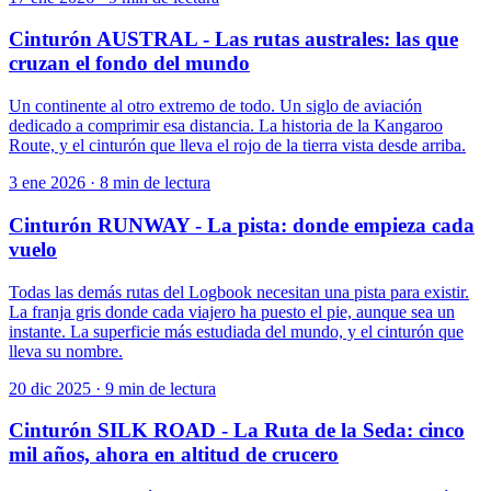
Cinturón AUSTRAL - Las rutas australes: las que
cruzan el fondo del mundo
Un continente al otro extremo de todo. Un siglo de aviación
dedicado a comprimir esa distancia. La historia de la Kangaroo
Route, y el cinturón que lleva el rojo de la tierra vista desde arriba.
3 ene 2026
·
8 min de lectura
Cinturón RUNWAY - La pista: donde empieza cada
vuelo
Todas las demás rutas del Logbook necesitan una pista para existir.
La franja gris donde cada viajero ha puesto el pie, aunque sea un
instante. La superficie más estudiada del mundo, y el cinturón que
lleva su nombre.
20 dic 2025
·
9 min de lectura
Cinturón SILK ROAD - La Ruta de la Seda: cinco
mil años, ahora en altitud de crucero