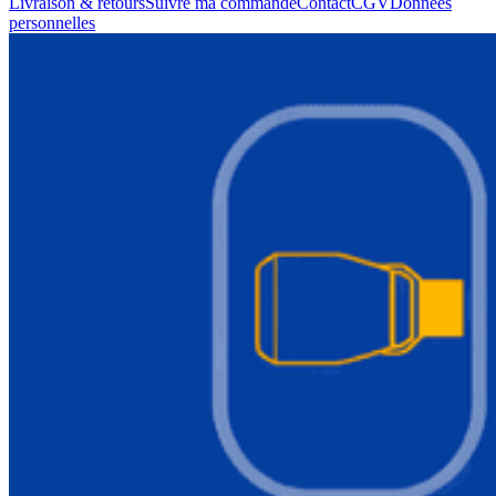
Livraison & retours
Suivre ma commande
Contact
CGV
Données
personnelles