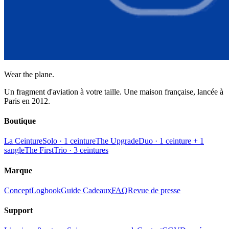
Wear the plane.
Un fragment d'aviation à votre taille. Une maison française, lancée à
Paris en 2012.
Boutique
La Ceinture
Solo · 1 ceinture
The Upgrade
Duo · 1 ceinture + 1
sangle
The First
Trio · 3 ceintures
Marque
Concept
Logbook
Guide Cadeaux
FAQ
Revue de presse
Support