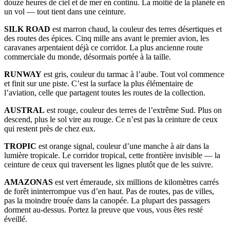
douze heures de ciel et de mer en continu. La moitié de la planète en
un vol — tout tient dans une ceinture.
SILK ROAD
est marron chaud, la couleur des terres désertiques et
des routes des épices. Cinq mille ans avant le premier avion, les
caravanes arpentaient déjà ce corridor. La plus ancienne route
commerciale du monde, désormais portée à la taille.
RUNWAY
est gris, couleur du tarmac à l’aube. Tout vol commence
et finit sur une piste. C’est la surface la plus élémentaire de
l’aviation, celle que partagent toutes les routes de la collection.
AUSTRAL
est rouge, couleur des terres de l’extrême Sud. Plus on
descend, plus le sol vire au rouge. Ce n’est pas la ceinture de ceux
qui restent près de chez eux.
TROPIC
est orange signal, couleur d’une manche à air dans la
lumière tropicale. Le corridor tropical, cette frontière invisible — la
ceinture de ceux qui traversent les lignes plutôt que de les suivre.
AMAZONAS
est vert émeraude, six millions de kilomètres carrés
de forêt ininterrompue vus d’en haut. Pas de routes, pas de villes,
pas la moindre trouée dans la canopée. La plupart des passagers
dorment au-dessus. Portez la preuve que vous, vous êtes resté
éveillé.