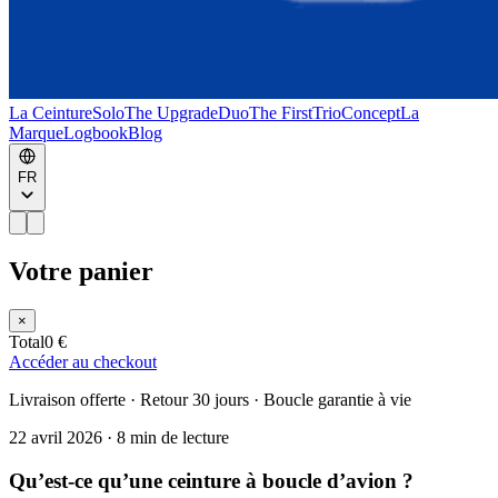
La Ceinture
Solo
The Upgrade
Duo
The First
Trio
Concept
La
Marque
Logbook
Blog
FR
Votre panier
×
Total
0 €
Accéder au checkout
Livraison offerte · Retour 30 jours · Boucle garantie à vie
22 avril 2026
·
8 min de lecture
Qu’est-ce qu’une ceinture à boucle d’avion ?