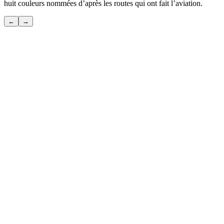
huit couleurs nommées d’après les routes qui ont fait l’aviation.
←
→
POLAR
Le raccourci par-dessus le pôle — celle que seuls les habitués
connaissent.
Voir
→
TRANSATLANTIC
La grande traversée — celle qui a inventé le voyage moderne.
Voir
→
PACIFIC
La plus longue route — celle où le ciel et l’océan ne font qu’un.
Voir
→
SILK ROAD
La plus ancienne route du monde — cinq mille ans de voyageurs
avant toi.
Voir
→