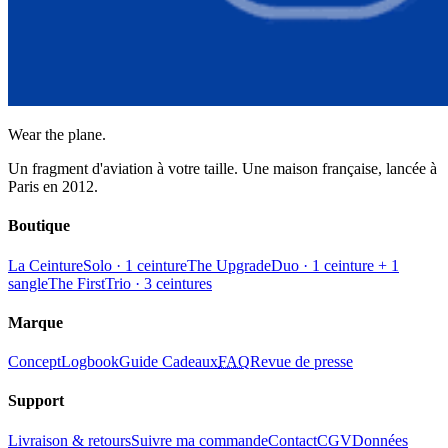
Wear the plane.
Un fragment d'aviation à votre taille. Une maison française, lancée à
Paris en 2012.
Boutique
La Ceinture
Solo · 1 ceinture
The Upgrade
Duo · 1 ceinture + 1
sangle
The First
Trio · 3 ceintures
Marque
Concept
Logbook
Guide Cadeaux
FAQ
Revue de presse
Support
Livraison & retours
Suivre ma commande
Contact
CGV
Données