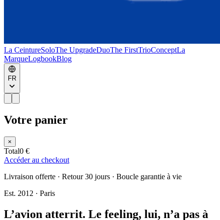
La Ceinture
Solo
The Upgrade
Duo
The First
Trio
Concept
La
Marque
Logbook
Blog
FR
Votre panier
×
Total
0 €
Accéder au checkout
Livraison offerte · Retour 30 jours · Boucle garantie à vie
Est. 2012 · Paris
L’avion atterrit. Le feeling, lui, n’a pas à