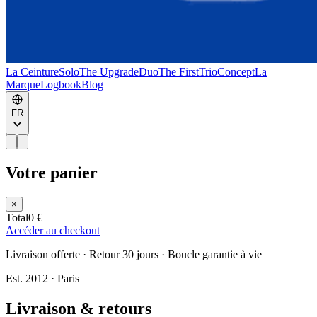
La Ceinture
Solo
The Upgrade
Duo
The First
Trio
Concept
La
Marque
Logbook
Blog
FR
Votre panier
×
Total
0 €
Accéder au checkout
Livraison offerte · Retour 30 jours · Boucle garantie à vie
Est. 2012 · Paris
Livraison & retours