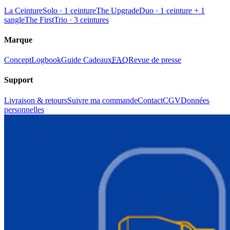
La Ceinture
Solo · 1 ceinture
The Upgrade
Duo · 1 ceinture + 1
sangle
The First
Trio · 3 ceintures
Marque
Concept
Logbook
Guide Cadeaux
FAQ
Revue de presse
Support
Livraison & retours
Suivre ma commande
Contact
CGV
Données
personnelles