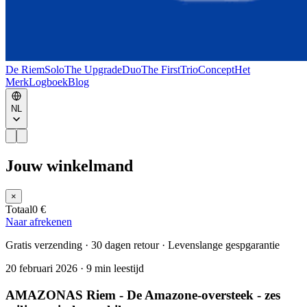
De Riem
Solo
The Upgrade
Duo
The First
Trio
Concept
Het
Merk
Logboek
Blog
NL
Jouw winkelmand
×
Totaal
0 €
Naar afrekenen
Gratis verzending · 30 dagen retour · Levenslange gespgarantie
20 februari 2026
·
9 min leestijd
AMAZONAS Riem - De Amazone-oversteek - zes