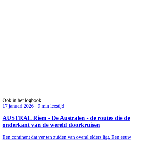
Bekijk
→
AUSTRAL
De uiterste zuidgrens — de route voor wie steeds verder gaat.
Bekijk
→
TROPIC
De enige grens ter wereld die vliegtuigen overschrijden zonder ooit
te landen.
Bekijk
→
●
AMAZONAS
Zes miljoen vierkante kilometer groen — van bovenaf gezien is er
niets anders.
Bekijk
→
Ook in het logbook
17 januari 2026
·
9 min leestijd
AUSTRAL Riem - De Australen - de routes die de
onderkant van de wereld doorkruisen
Een continent dat ver ten zuiden van overal elders ligt. Een eeuw