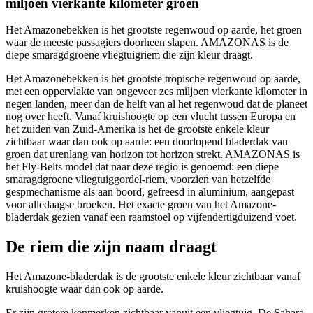
miljoen vierkante kilometer groen
Het Amazonebekken is het grootste regenwoud op aarde, het groen
waar de meeste passagiers doorheen slapen. AMAZONAS is de
diepe smaragdgroene vliegtuigriem die zijn kleur draagt.
Het Amazonebekken is het grootste tropische regenwoud op aarde,
met een oppervlakte van ongeveer zes miljoen vierkante kilometer in
negen landen, meer dan de helft van al het regenwoud dat de planeet
nog over heeft. Vanaf kruishoogte op een vlucht tussen Europa en
het zuiden van Zuid-Amerika is het de grootste enkele kleur
zichtbaar waar dan ook op aarde: een doorlopend bladerdak van
groen dat urenlang van horizon tot horizon strekt. AMAZONAS is
het Fly-Belts model dat naar deze regio is genoemd: een diepe
smaragdgroene vliegtuiggordel-riem, voorzien van hetzelfde
gespmechanisme als aan boord, gefreesd in aluminium, aangepast
voor alledaagse broeken. Het exacte groen van het Amazone-
bladerdak gezien vanaf een raamstoel op vijfendertigduizend voet.
De riem die zijn naam draagt
Het Amazone-bladerdak is de grootste enkele kleur zichtbaar vanaf
kruishoogte waar dan ook op aarde.
Er zijn grotere kenmerken zichtbaar vanuit een vliegtuig. De Sahara