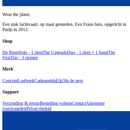
Wear the plane.
Een stuk luchtvaart, op maat gesneden. Een Frans huis, opgericht in
Parijs in 2012.
Shop
De Riem
Solo · 1 riem
The Upgrade
Duo · 1 riem + 1 band
The
First
Trio · 3 riemen
Merk
Concept
Logboek
Cadeaugids
FAQ
In de pers
Support
Verzending & retour
Bestelling volgen
Contact
Algemene
voorwaarden
Privacybeleid