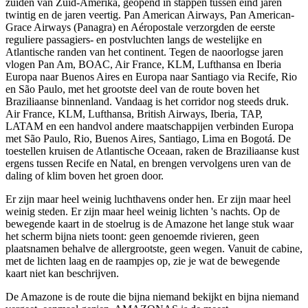
zuiden van Zuid-Amerika, geopend in stappen tussen eind jaren
twintig en de jaren veertig. Pan American Airways, Pan American-
Grace Airways (Panagra) en Aéropostale verzorgden de eerste
reguliere passagiers- en postvluchten langs de westelijke en
Atlantische randen van het continent. Tegen de naoorlogse jaren
vlogen Pan Am, BOAC, Air France, KLM, Lufthansa en Iberia
Europa naar Buenos Aires en Europa naar Santiago via Recife, Rio
en São Paulo, met het grootste deel van de route boven het
Braziliaanse binnenland. Vandaag is het corridor nog steeds druk.
Air France, KLM, Lufthansa, British Airways, Iberia, TAP,
LATAM en een handvol andere maatschappijen verbinden Europa
met São Paulo, Rio, Buenos Aires, Santiago, Lima en Bogotá. De
toestellen kruisen de Atlantische Oceaan, raken de Braziliaanse kust
ergens tussen Recife en Natal, en brengen vervolgens uren van de
daling of klim boven het groen door.
Er zijn maar heel weinig luchthavens onder hen. Er zijn maar heel
weinig steden. Er zijn maar heel weinig lichten 's nachts. Op de
bewegende kaart in de stoelrug is de Amazone het lange stuk waar
het scherm bijna niets toont: geen genoemde rivieren, geen
plaatsnamen behalve de allergrootste, geen wegen. Vanuit de cabine,
met de lichten laag en de raampjes op, zie je wat de bewegende
kaart niet kan beschrijven.
De Amazone is de route die bijna niemand bekijkt en bijna niemand