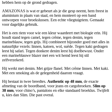
hebben hem op de grond gedragen.
AMAZONAS is wat er gebeurt als je die gesp neemt, hem freest in
aluminium in plaats van staal, en hem monteert op een band
ontworpen voor broekslussen. Een echte vliegtuigriem. Gemaakt
voor dagelijks gebruik.
Het is een riem voor wie een kleur waardeert met biologie erin. Hij
houdt stand tegen camel, tegen crème, tegen denim, tegen
marineblauw, tegen grijs. Hij combineert bijzonder goed met alles in
natuurlijke vezels: linnen, katoen, wol, suède. Tegen kaki gedragen
leest hij safari. Tegen donkere denim leest hij doelbewust. Onder
een marineblauwe blazer met een wit hemd leest hij stil
zelfverzekerd.
Hij werkt met denim. Met grijze flanel. Met crème linnen. Met kaki.
Met een smoking als de gelegenheid daarom vraagt.
Hij bestaat in twee breedtes.
Authentic op 48 mm
, de exacte
afmeting van de boordband, voor jeans en cargobroeken.
Slim op
38 mm
, voor chino’s, pantalons en elke standaard broeklus. Twijfelt
u, kies dan Slim. Die past overal.