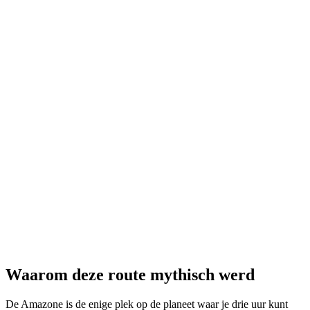
San Diego Air & Space Museum Archives
⤢
Boeing Aircraft · Library of Congress
⤢
NASA · Jeff Schmaltz, MODIS Rapid Response
Waarom deze route mythisch werd
De Amazone is de enige plek op de planeet waar je drie uur kunt