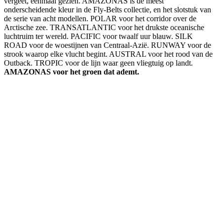
vergeet, eenmaal gezien. AMAZONAS is de meest
onderscheidende kleur in de Fly-Belts collectie, en het slotstuk van
de serie van acht modellen. POLAR voor het corridor over de
Arctische zee. TRANSATLANTIC voor het drukste oceanische
luchtruim ter wereld. PACIFIC voor twaalf uur blauw. SILK
ROAD voor de woestijnen van Centraal-Azië. RUNWAY voor de
strook waarop elke vlucht begint. AUSTRAL voor het rood van de
Outback. TROPIC voor de lijn waar geen vliegtuig op landt.
AMAZONAS voor het groen dat ademt.
The model
AMAZONAS · Zes miljoen vierkante kilometer
groen — van bovenaf gezien is er niets anders.
A real airplane belt. Aluminum buckle, adjustable strap, in 48 mm
and 38 mm.
Discover AMAZONAS
→
The upgrade
One buckle. Two belts.