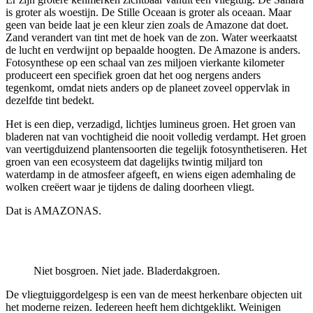
is groter als woestijn. De Stille Oceaan is groter als oceaan. Maar
geen van beide laat je een kleur zien zoals de Amazone dat doet.
Zand verandert van tint met de hoek van de zon. Water weerkaatst
de lucht en verdwijnt op bepaalde hoogten. De Amazone is anders.
Fotosynthese op een schaal van zes miljoen vierkante kilometer
produceert een specifiek groen dat het oog nergens anders
tegenkomt, omdat niets anders op de planeet zoveel oppervlak in
dezelfde tint bedekt.
Het is een diep, verzadigd, lichtjes lumineus groen. Het groen van
bladeren nat van vochtigheid die nooit volledig verdampt. Het groen
van veertigduizend plantensoorten die tegelijk fotosynthetiseren. Het
groen van een ecosysteem dat dagelijks twintig miljard ton
waterdamp in de atmosfeer afgeeft, en wiens eigen ademhaling de
wolken creëert waar je tijdens de daling doorheen vliegt.
Dat is AMAZONAS.
Niet bosgroen. Niet jade. Bladerdakgroen.
De vliegtuiggordelgesp is een van de meest herkenbare objecten uit
het moderne reizen. Iedereen heeft hem dichtgeklikt. Weinigen