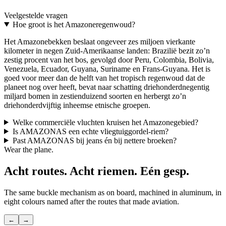
Two interchangeable colours. The most distinctive aviation gift.
Veelgestelde vragen
Discover THE UPGRADE
→
Hoe groot is het Amazoneregenwoud?
Het Amazonebekken beslaat ongeveer zes miljoen vierkante
kilometer in negen Zuid-Amerikaanse landen: Brazilië bezit zo’n
zestig procent van het bos, gevolgd door Peru, Colombia, Bolivia,
Venezuela, Ecuador, Guyana, Suriname en Frans-Guyana. Het is
goed voor meer dan de helft van het tropisch regenwoud dat de
planeet nog over heeft, bevat naar schatting driehonderdnegentig
miljard bomen in zestienduizend soorten en herbergt zo’n
driehonderdvijftig inheemse etnische groepen.
Welke commerciële vluchten kruisen het Amazonegebied?
Is AMAZONAS een echte vliegtuiggordel-riem?
Past AMAZONAS bij jeans én bij nettere broeken?
Wear the plane.
Acht routes. Acht riemen. Eén gesp.
The same buckle mechanism as on board, machined in aluminum, in
eight colours named after the routes that made aviation.
←
→