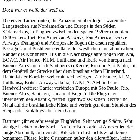
Doch wer es weiß, der weiß es.
Die ersten Linienrouten, die Amazonien überflogen, waren die
Langstrecken aus Nordamerika und Europa in den Süden
Südamerikas, in Etappen zwischen den späten 1920ern und den
1940ern eröffnet. Pan American Airways, Pan American-Grace
Airways (Panagra) und Aéropostale flogen die ersten regulären
Passagier- und Postdienste entlang der westlichen und atlantischen
Ränder des Kontinents. Bis in die Nachkriegsjahre flogen Pan Am,
BOAC, Air France, KLM, Lufthansa und Iberia von Europa nach
Buenos Aires und nach Santiago via Recife, Rio und São Paulo, mit
dem Großteil der Strecke über dem brasilianischen Hinterland.
Heute ist der Korridor weiterhin viel beflogen. Air France, KLM,
Lufthansa, British Airways, Iberia, TAP, LATAM und eine
Handvoll weiterer Carrier verbinden Europa mit São Paulo, Rio,
Buenos Aires, Santiago, Lima und Bogotá. Die Flugzeuge
überqueren den Atlantik, treffen irgendwo zwischen Recife und
Natal auf die brasilianische Küste und verbringen dann Stunden des
Steig- oder Sinkflugs über dem Grün.
Darunter gibt es sehr wenige Flughäfen. Sehr wenige Städte. Sehr
wenige Lichter in der Nacht. Auf der Bordkarte ist Amazonien der
lange Abschnitt, auf dem der Bildschirm fast nichts zeigt: keine
benannten Flüsse, keine Ortsnamen außer den allergrößten, keine