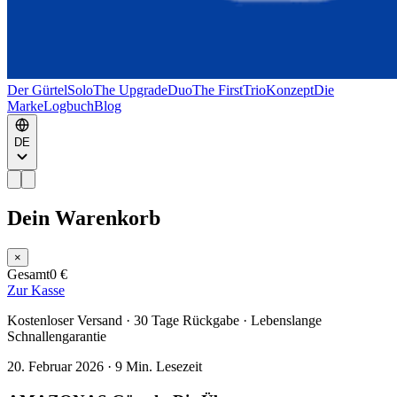
Der Gürtel
Solo
The Upgrade
Duo
The First
Trio
Konzept
Die
Marke
Logbuch
Blog
DE
Dein Warenkorb
×
Gesamt
0 €
Zur Kasse
Kostenloser Versand · 30 Tage Rückgabe · Lebenslange
Schnallengarantie
20. Februar 2026
·
9 Min. Lesezeit