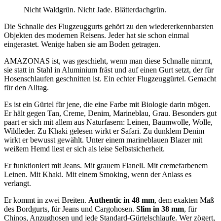
Nicht Waldgrün. Nicht Jade. Blätterdachgrün.
Die Schnalle des Flugzeuggurts gehört zu den wiedererkennbarsten
Objekten des modernen Reisens. Jeder hat sie schon einmal
eingerastet. Wenige haben sie am Boden getragen.
AMAZONAS ist, was geschieht, wenn man diese Schnalle nimmt,
sie statt in Stahl in Aluminium fräst und auf einen Gurt setzt, der für
Hosenschlaufen geschnitten ist. Ein echter Flugzeuggürtel. Gemacht
für den Alltag.
Es ist ein Gürtel für jene, die eine Farbe mit Biologie darin mögen.
Er hält gegen Tan, Creme, Denim, Marineblau, Grau. Besonders gut
paart er sich mit allem aus Naturfasern: Leinen, Baumwolle, Wolle,
Wildleder. Zu Khaki gelesen wirkt er Safari. Zu dunklem Denim
wirkt er bewusst gewählt. Unter einem marineblauen Blazer mit
weißem Hemd liest er sich als leise Selbstsicherheit.
Er funktioniert mit Jeans. Mit grauem Flanell. Mit cremefarbenem
Leinen. Mit Khaki. Mit einem Smoking, wenn der Anlass es
verlangt.
Er kommt in zwei Breiten.
Authentic in 48 mm
, dem exakten Maß
des Bordgurts, für Jeans und Cargohosen.
Slim in 38 mm
, für
Chinos, Anzughosen und jede Standard-Gürtelschlaufe. Wer zögert,