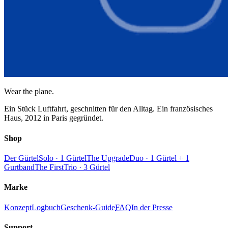
Wear the plane.
Ein Stück Luftfahrt, geschnitten für den Alltag. Ein französisches
Haus, 2012 in Paris gegründet.
Shop
Der Gürtel
Solo · 1 Gürtel
The Upgrade
Duo · 1 Gürtel + 1
Gurtband
The First
Trio · 3 Gürtel
Marke
Konzept
Logbuch
Geschenk-Guide
FAQ
In der Presse
Support