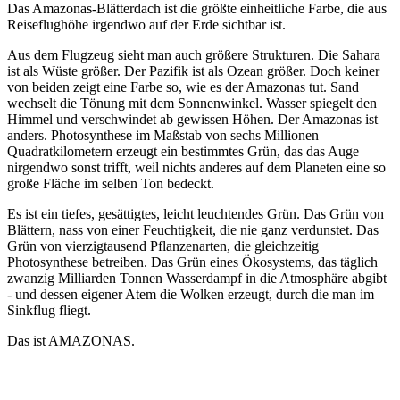
Das Amazonas-Blätterdach ist die größte einheitliche Farbe, die aus
Reiseflughöhe irgendwo auf der Erde sichtbar ist.
Aus dem Flugzeug sieht man auch größere Strukturen. Die Sahara
ist als Wüste größer. Der Pazifik ist als Ozean größer. Doch keiner
von beiden zeigt eine Farbe so, wie es der Amazonas tut. Sand
wechselt die Tönung mit dem Sonnenwinkel. Wasser spiegelt den
Himmel und verschwindet ab gewissen Höhen. Der Amazonas ist
anders. Photosynthese im Maßstab von sechs Millionen
Quadratkilometern erzeugt ein bestimmtes Grün, das das Auge
nirgendwo sonst trifft, weil nichts anderes auf dem Planeten eine so
große Fläche im selben Ton bedeckt.
Es ist ein tiefes, gesättigtes, leicht leuchtendes Grün. Das Grün von
Blättern, nass von einer Feuchtigkeit, die nie ganz verdunstet. Das
Grün von vierzigtausend Pflanzenarten, die gleichzeitig
Photosynthese betreiben. Das Grün eines Ökosystems, das täglich
zwanzig Milliarden Tonnen Wasserdampf in die Atmosphäre abgibt
- und dessen eigener Atem die Wolken erzeugt, durch die man im
Sinkflug fliegt.
Das ist AMAZONAS.