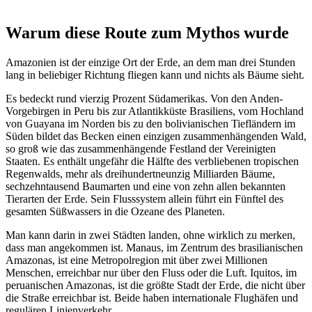
NASA · Jeff Schmaltz, MODIS Rapid Response
Warum diese Route zum Mythos wurde
Amazonien ist der einzige Ort der Erde, an dem man drei Stunden
lang in beliebiger Richtung fliegen kann und nichts als Bäume sieht.
Es bedeckt rund vierzig Prozent Südamerikas. Von den Anden-
Vorgebirgen in Peru bis zur Atlantikküste Brasiliens, vom Hochland
von Guayana im Norden bis zu den bolivianischen Tiefländern im
Süden bildet das Becken einen einzigen zusammenhängenden Wald,
so groß wie das zusammenhängende Festland der Vereinigten
Staaten. Es enthält ungefähr die Hälfte des verbliebenen tropischen
Regenwalds, mehr als dreihundertneunzig Milliarden Bäume,
sechzehntausend Baumarten und eine von zehn allen bekannten
Tierarten der Erde. Sein Flusssystem allein führt ein Fünftel des
gesamten Süßwassers in die Ozeane des Planeten.
Man kann darin in zwei Städten landen, ohne wirklich zu merken,
dass man angekommen ist. Manaus, im Zentrum des brasilianischen
Amazonas, ist eine Metropolregion mit über zwei Millionen
Menschen, erreichbar nur über den Fluss oder die Luft. Iquitos, im
peruanischen Amazonas, ist die größte Stadt der Erde, die nicht über
die Straße erreichbar ist. Beide haben internationale Flughäfen und
regulären Linienverkehr.