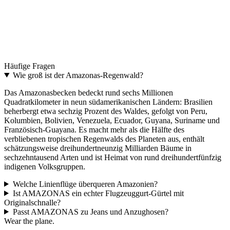
Discover AMAZONAS
→
The upgrade
One buckle. Two belts.
Two interchangeable colours. The most distinctive aviation gift.
Häufige Fragen
Discover THE UPGRADE
→
Wie groß ist der Amazonas-Regenwald?
Das Amazonasbecken bedeckt rund sechs Millionen
Quadratkilometer in neun südamerikanischen Ländern: Brasilien
beherbergt etwa sechzig Prozent des Waldes, gefolgt von Peru,
Kolumbien, Bolivien, Venezuela, Ecuador, Guyana, Suriname und
Französisch-Guayana. Es macht mehr als die Hälfte des
verbliebenen tropischen Regenwalds des Planeten aus, enthält
schätzungsweise dreihundertneunzig Milliarden Bäume in
sechzehntausend Arten und ist Heimat von rund dreihundertfünfzig
indigenen Volksgruppen.
Welche Linienflüge überqueren Amazonien?
Ist AMAZONAS ein echter Flugzeuggurt-Gürtel mit
Originalschnalle?
Passt AMAZONAS zu Jeans und Anzughosen?
Wear the plane.