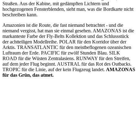
Straßen. Aus der Kabine, mit gedämpften Lichtern und
hochgezogenen Fensterblenden, sieht man, was die Bordkarte nicht
beschreiben kann.
Amazonien ist die Route, die fast niemand betrachtet - und die
niemand vergisst, hat man sie einmal gesehen. AMAZONAS ist die
markanteste Farbe der Fly-Belts Kollektion und das Schlussstück
der achtteiligen Modellreihe. POLAR für den Korridor über der
Arktis. TRANSATLANTIC für den meistbeflogenen ozeanischen
Luftraum der Erde. PACIFIC für zwölf Stunden Blau. SILK
ROAD für die Wüsten Zentralasiens. RUNWAY für den Streifen,
auf dem jeder Flug beginnt. AUSTRAL für das Rot des Outbacks.
TROPIC für die Linie, auf der kein Flugzeug landet.
AMAZONAS
für das Grün, das atmet.
The model
AMAZONAS · Sechs Millionen Quadratkilometer
Grün — von oben gibt es nichts anderes.
A real airplane belt. Aluminum buckle, adjustable strap, in 48 mm
and 38 mm.