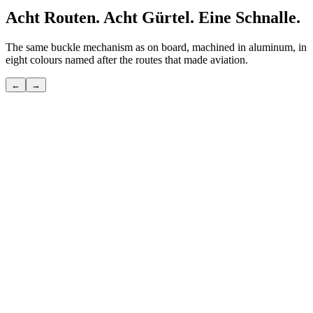
Acht Routen. Acht Gürtel. Eine Schnalle.
The same buckle mechanism as on board, machined in aluminum, in
eight colours named after the routes that made aviation.
←
→
POLAR
Die Abkürzung über den Pol — die nur Eingeweihte kennen.
Ansehen
→
TRANSATLANTIC
Die große Überquerung — die Route, die das moderne Reisen
erfunden hat.
Ansehen
→
PACIFIC
Die längste Route — jene, auf der Himmel und Meer eins werden.
Ansehen
→
SILK ROAD