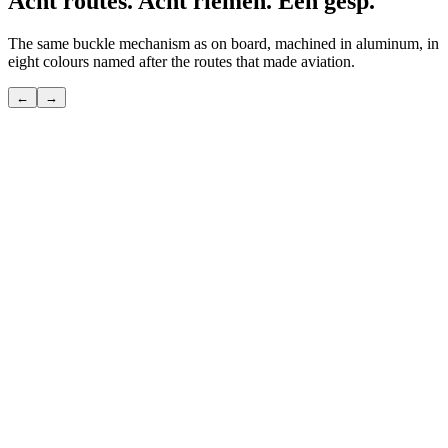
Acht routes. Acht riemen. Eén gesp.
The same buckle mechanism as on board, machined in aluminum, in
eight colours named after the routes that made aviation.
←
→
POLAR
De kortere route over de pool — die alleen de kenners kennen.
Bekijk
→
TRANSATLANTIC
De grote oversteek — die aan de basis stond van het moderne
reizen.
Bekijk
→
PACIFIC
De langste route — die waar de lucht en de oceaan één worden.
Bekijk
→
SILK ROAD
De oudste route ter wereld — vijfduizend jaar reizigers vóór jou.