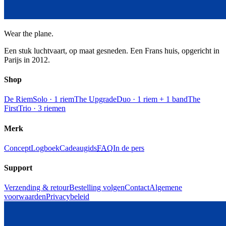
Wear the plane.
Een stuk luchtvaart, op maat gesneden. Een Frans huis, opgericht in
Parijs in 2012.
Shop
De Riem
Solo · 1 riem
The Upgrade
Duo · 1 riem + 1 band
The
First
Trio · 3 riemen
Merk
Concept
Logboek
Cadeaugids
FAQ
In de pers
Support
Verzending & retour
Bestelling volgen
Contact
Algemene
voorwaarden
Privacybeleid