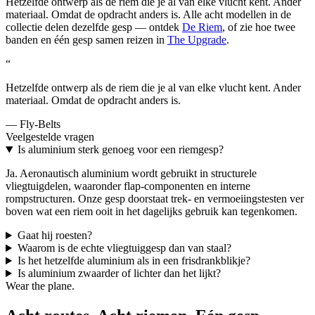
Hetzelfde ontwerp als de riem die je al van elke vlucht kent. Ander
materiaal. Omdat de opdracht anders is. Alle acht modellen in de
collectie delen dezelfde gesp — ontdek
De Riem
, of zie hoe twee
banden en één gesp samen reizen in
The Upgrade
.
“
Hetzelfde ontwerp als de riem die je al van elke vlucht kent. Ander
materiaal. Omdat de opdracht anders is.
— Fly-Belts
Veelgestelde vragen
Is aluminium sterk genoeg voor een riemgesp?
Ja. Aeronautisch aluminium wordt gebruikt in structurele
vliegtuigdelen, waaronder flap-componenten en interne
rompstructuren. Onze gesp doorstaat trek- en vermoeiingstesten ver
boven wat een riem ooit in het dagelijks gebruik kan tegenkomen.
Gaat hij roesten?
Waarom is de echte vliegtuiggesp dan van staal?
Is het hetzelfde aluminium als in een frisdrankblikje?
Is aluminium zwaarder of lichter dan het lijkt?
Wear the plane.