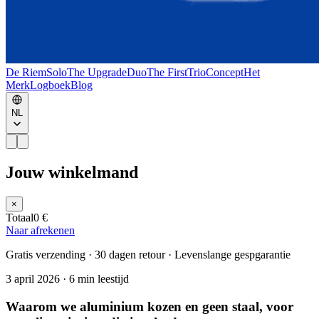
De Riem
Solo
The Upgrade
Duo
The First
Trio
Concept
Het
Merk
Logboek
Blog
NL
Jouw winkelmand
×
Totaal
0 €
Naar afrekenen
Gratis verzending · 30 dagen retour · Levenslange gespgarantie
3 april 2026
·
6 min leestijd
Waarom we aluminium kozen en geen staal, voor