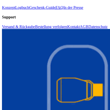
Konzept
Logbuch
Geschenk-Guide
FAQ
In der Presse
Support
Versand & Rückgabe
Bestellung verfolgen
Kontakt
AGB
Datenschutz