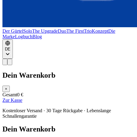
Der Gürtel
Solo
The Upgrade
Duo
The First
Trio
Konzept
Die
Marke
Logbuch
Blog
DE
Dein Warenkorb
×
Gesamt
0 €
Zur Kasse
Kostenloser Versand · 30 Tage Rückgabe · Lebenslange
Schnallengarantie
Dein Warenkorb