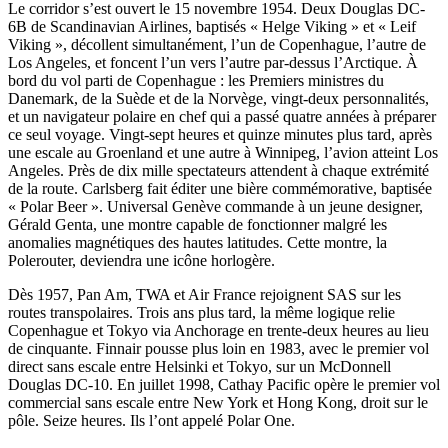
Le corridor s’est ouvert le 15 novembre 1954. Deux Douglas DC-
6B de Scandinavian Airlines, baptisés « Helge Viking » et « Leif
Viking », décollent simultanément, l’un de Copenhague, l’autre de
Los Angeles, et foncent l’un vers l’autre par-dessus l’Arctique. À
bord du vol parti de Copenhague : les Premiers ministres du
Danemark, de la Suède et de la Norvège, vingt-deux personnalités,
et un navigateur polaire en chef qui a passé quatre années à préparer
ce seul voyage. Vingt-sept heures et quinze minutes plus tard, après
une escale au Groenland et une autre à Winnipeg, l’avion atteint Los
Angeles. Près de dix mille spectateurs attendent à chaque extrémité
de la route. Carlsberg fait éditer une bière commémorative, baptisée
« Polar Beer ». Universal Genève commande à un jeune designer,
Gérald Genta, une montre capable de fonctionner malgré les
anomalies magnétiques des hautes latitudes. Cette montre, la
Polerouter, deviendra une icône horlogère.
Dès 1957, Pan Am, TWA et Air France rejoignent SAS sur les
routes transpolaires. Trois ans plus tard, la même logique relie
Copenhague et Tokyo via Anchorage en trente-deux heures au lieu
de cinquante. Finnair pousse plus loin en 1983, avec le premier vol
direct sans escale entre Helsinki et Tokyo, sur un McDonnell
Douglas DC-10. En juillet 1998, Cathay Pacific opère le premier vol
commercial sans escale entre New York et Hong Kong, droit sur le
pôle. Seize heures. Ils l’ont appelé Polar One.