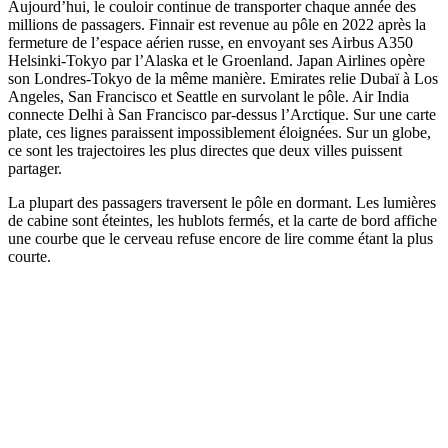
Aujourd’hui, le couloir continue de transporter chaque année des
millions de passagers. Finnair est revenue au pôle en 2022 après la
fermeture de l’espace aérien russe, en envoyant ses Airbus A350
Helsinki-Tokyo par l’Alaska et le Groenland. Japan Airlines opère
son Londres-Tokyo de la même manière. Emirates relie Dubaï à Los
Angeles, San Francisco et Seattle en survolant le pôle. Air India
connecte Delhi à San Francisco par-dessus l’Arctique. Sur une carte
plate, ces lignes paraissent impossiblement éloignées. Sur un globe,
ce sont les trajectoires les plus directes que deux villes puissent
partager.
La plupart des passagers traversent le pôle en dormant. Les lumières
de cabine sont éteintes, les hublots fermés, et la carte de bord affiche
une courbe que le cerveau refuse encore de lire comme étant la plus
courte.
Le modèle
POLAR · Le raccourci par-dessus le pôle — celle que
seuls les habitués connaissent.
Une vraie ceinture d’avion. Boucle aluminium, sangle ajustable, en
48 mm et 38 mm.