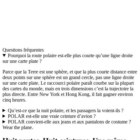
Découvrir POLAR
→
L’upgrade
Une seule boucle. Deux ceintures.
Deux couleurs interchangeables. Le cadeau aviation le plus
distinctif.
Questions fréquentes
Découvrir THE UPGRADE
→
Pourquoi la route polaire est-elle plus courte qu’une ligne droite
sur une carte plate ?
Parce que la Terre est une sphère, et que la plus courte distance entre
deux points sur une sphère est un grand cercle, pas une ligne droite
sur une carte plate. Le raccourci polaire paraît courbe sur la plupart
des cartes du monde, mais en trois dimensions c’est la trajectoire la
plus directe. Entre New York et Hong Kong, il fait gagner environ
cinq heures.
Qu’est-ce que la nuit polaire, et les passagers la voient-ils ?
POLAR est-elle une vraie ceinture d’avion ?
POLAR convient-elle aux jeans et aux pantalons de costume ?
Wear the plane.