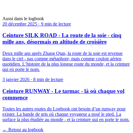
Six millions de kilomètres carrés de vert — vu d’en haut, il n’y a
rien d’autre.
Voir
→
Aussi dans le logbook
20 décembre 2025
·
9 min de lecture
Ceinture SILK ROAD - La route de la soie - cinq
mille ans, désormais en altitude de croisière
Deux mille ans après Zhang Qian, la route de la soie est revenue
dans le ciel - pas comme métaphore, mais comme couloir aérien
quotidien. L’histoire de la plus longue route du monde, et la ceinture
qui en porte le nom.
3 janvier 2026
·
8 min de lecture
Ceinture RUNWAY - Le tarmac - là où chaque vol
commence
Toutes les autres routes du Logbook ont besoin d’un runway pour
exister. La bande de gris où chaque voyageur a posé le pied. La
surface la plus étudiée au monde - et la ceinture qui en porte le nom.
← Retour au logbook