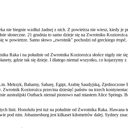
ka nie biegnie wzdłuż żadnej z nich. Z powietrza nie wiesz, kiedy je 
nie słoneczne. 21 grudnia to samo dzieje się na Zwrotniku Koziorożca.
ł się w powietrze. Samo słowo „zwrotnik" pochodzi od greckiego
tropē
,
rotnika Raka i na południe od Zwrotnika Koziorożca słońce nigdy nie
ety, gdzie tak się dzieje. I dlatego niemal wszystko, co kojarzymy z 
.
.in. Meksyk, Bahamy, Saharę, Egipt, Arabię Saudyjską, Zjednoczone E
. Zwrotnik Koziorożca przecina dziesięć państw na trzech kontynentac
ie australijski Outback niemal pionowo nad miastem Alice Springs. Br
tych linii. Honolulu jest tuż na południe od Zwrotnika Raka. Hawana
ie pod nim. Johannesburg jest kilkaset kilometrów dalej. Sydney znacz