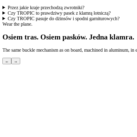
Przez jakie kraje przechodzą zwrotniki?
Czy TROPIC to prawdziwy pasek z klamrą lotniczą?
Czy TROPIC pasuje do dżinsów i spodni garniturowych?
Wear the plane.
Osiem tras. Osiem pasków. Jedna klamra.
The same buckle mechanism as on board, machined in aluminum, in eig
←
→
POLAR
Skrót nad biegunem — ten, który znają tylko wtajemniczeni.
Zobacz
→
TRANSATLANTIC
Wielka przeprawa — ta, która wymyśliła nowoczesną podróż.
Zobacz
→
PACIFIC
Najdłuższa trasa — ta, na której niebo i ocean stają się jednym.