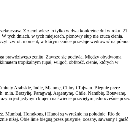
przekraczasz. Z ziemi wiesz to tylko w dwa konkretne dni w roku. 21
 W tych dniach, w tych miejscach, pionowy słup nie rzuca cienia.
 czyli zwrot: moment, w którym słońce przestaje wędrować na północ
 sięga prawdziwego zenitu. Zawsze się pochyla. Między obydwoma
klimatem tropikalnym (upał, wilgoć, obfitość, cienie, których w
miraty Arabskie, Indie, Mjanmę, Chiny i Tajwan. Biegnie przez
h, m.in. Brazylię, Paragwaj, Argentynę, Chile, Namibię, Botswanę,
azylia jest jedynym krajem na świecie przeciętym jednocześnie przez
 też. Mumbaj, Hongkong i Hanoi są wyraźnie na południe. Rio de
nie niżej. Obie linie biegną przez pustynie, oceany, sawanny i garść