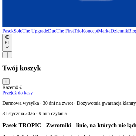
Pasek
Solo
The Upgrade
Duo
The First
Trio
Koncept
Marka
Dziennik
Blo
PL
Twój koszyk
×
Razem
0 €
Przejdź do kasy
Darmowa wysyłka · 30 dni na zwrot · Dożywotnia gwarancja klamry
31 stycznia 2026
·
9 min czytania
Pasek TROPIC - Zwrotniki - linie, na których nie lą