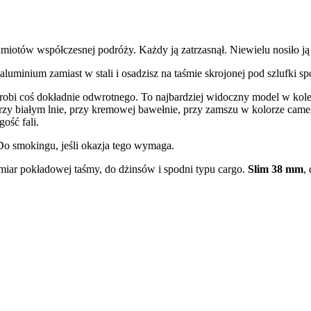
miotów współczesnej podróży. Każdy ją zatrzasnął. Niewielu nosiło ją 
 aluminium zamiast w stali i osadzisz na taśmie skrojonej pod szlufki 
robi coś dokładnie odwrotnego. To najbardziej widoczny model w kolekcji
zy białym lnie, przy kremowej bawełnie, przy zamszu w kolorze camel.
ość fali.
Do smokingu, jeśli okazja tego wymaga.
miar pokładowej taśmy, do dżinsów i spodni typu cargo.
Slim 38 mm
,