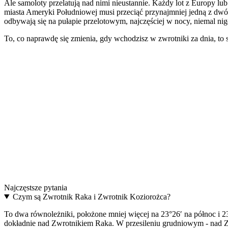
Ale samoloty przelatują nad nimi nieustannie. Każdy lot z Europy l
miasta Ameryki Południowej musi przeciąć przynajmniej jedną z dwóc
odbywają się na pułapie przelotowym, najczęściej w nocy, niemal ni
To, co naprawdę się zmienia, gdy wchodzisz w zwrotniki za dnia, to 
The model
TROPIC · Jedyna granica na świecie, którą samoloty 
A real airplane belt. Aluminum buckle, adjustable strap, in 48 mm a
Discover TROPIC
→
The upgrade
One buckle. Two belts.
Two interchangeable colours. The most distinctive aviation gift.
Najczęstsze pytania
Discover THE UPGRADE
→
Czym są Zwrotnik Raka i Zwrotnik Koziorożca?
To dwa równoleżniki, położone mniej więcej na 23°26′ na północ i 2
dokładnie nad Zwrotnikiem Raka. W przesileniu grudniowym - nad Zwr