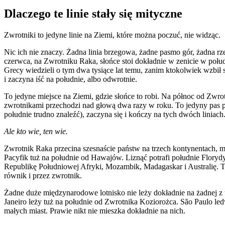
Jordi Cucurull
Dlaczego te linie stały się mityczne
Zwrotniki to jedyne linie na Ziemi, które można poczuć, nie widząc.
Nic ich nie znaczy. Żadna linia brzegowa, żadne pasmo gór, żadna rze
czerwca, na Zwrotniku Raka, słońce stoi dokładnie w zenicie w połud
Grecy wiedzieli o tym dwa tysiące lat temu, zanim ktokolwiek wzbi
i zaczyna iść na południe, albo odwrotnie.
To jedyne miejsce na Ziemi, gdzie słońce to robi. Na północ od Zw
zwrotnikami przechodzi nad głową dwa razy w roku. To jedyny pas plan
południe trudno znaleźć), zaczyna się i kończy na tych dwóch liniach
Ale kto wie, ten wie.
Zwrotnik Raka przecina szesnaście państw na trzech kontynentach, m
Pacyfik tuż na południe od Hawajów. Liznąć potrafi południe Florydy
Republikę Południowej Afryki, Mozambik, Madagaskar i Australię. Tn
równik i przez zwrotnik.
Żadne duże międzynarodowe lotnisko nie leży dokładnie na żadnej z 
Janeiro leży tuż na południe od Zwrotnika Koziorożca. São Paulo ledw
małych miast. Prawie nikt nie mieszka dokładnie na nich.