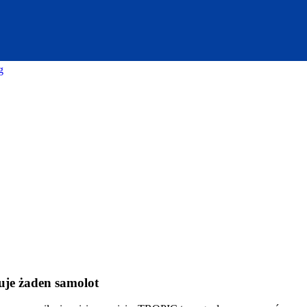
g
duje żaden samolot