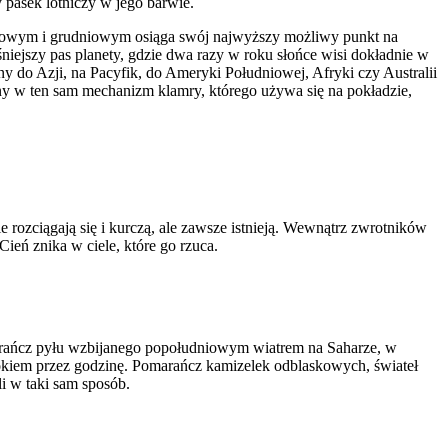
pasek lotniczy w jego barwie.
erwcowym i grudniowym osiąga swój najwyższy możliwy punkt na
śniejszy pas planety, gdzie dwa razy w roku słońce wisi dokładnie w
żny do Azji, na Pacyfik, do Ameryki Południowej, Afryki czy Australii
ny w ten sam mechanizm klamry, którego używa się na pokładzie,
e rozciągają się i kurczą, ale zawsze istnieją. Wewnątrz zwrotników
ień znika w ciele, które go rzuca.
marańcz pyłu wzbijanego popołudniowym wiatrem na Saharze, w
bokiem przez godzinę. Pomarańcz kamizelek odblaskowych, świateł
li w taki sam sposób.