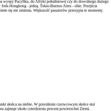
i, na wyspy Pacyfiku, do Afryki południowej czy do dowolnego dużego
 Jork-Hongkong - jedną. Tokio-Buenos Aires - obie. Przejścia
inie się nie zmienia. Większość pasażerów przesypia te momenty.
nkt słońca na niebie. W przesileniu czerwcowym słońce stoi
ra zajmuje około czterdziestu procent powierzchni Ziemi.