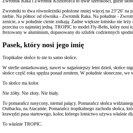
Zwrotnik Raka i Zwrotnik Koziorożca to dwie szerokości, gdzie sło
Zwrotniki to dwa równoleżniki położone mniej więcej na 23°26′ na 
niebie. Na północ od równika - Zwrotnik Raka. Na południe - Zwrotni
zenicie, a w południe cienie znikają. Żadne większe lotnisko nie leży
przecina co najmniej jedną. TROPIC to model Fly-Belts, który nosi
frezowany w aluminium, dopasowany do szlufek codziennych spodni.
Pasek, który nosi jego imię
Tropikalne słońce to nie to samo słońce.
W strefie umiarkowanej, nawet w najjaśniejszy letni dzień, słońce ni
słońce część roku spędza ponad zenitem. W południe słoneczne, we wł
To słońce ma kolor.
Nie żółty. Nie złoty. Nie biały.
To pomarańcz nasycony, niemal palący. Pomarańcz słońca widzianeg
Outbacku, na Atacamie. Pomarańcz tropikalnego zachodu słońca, któ
krawędzi pasa startowego, kolor, którego lotnictwo używa właśnie dla
To właśnie TROPIC.