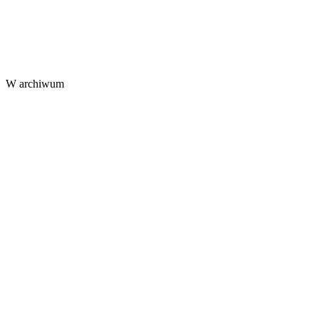
W archiwum
⤢
Bernardo Strozzi · Musée des beaux-arts de Montréal
⤢
NASA · Project Apollo Archive
⤢