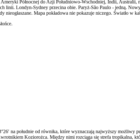
ub Ameryki Północnej do Azji Południowo-Wschodniej, Indii, Australi
h linii. Londyn-Sydney przecina obie. Paryż-São Paulo - jedną. Nowy
gdy nieogłaszane. Mapa pokładowa nie pokazuje niczego. Światło w kab
słońce.
przekraczają, nigdy nie lądując.
nd 38 mm.
3°26′ na południe od równika, które wyznaczają najwyższy możliwy pu
otnikiem Koziorożca. Między nimi rozciąga się strefa tropikalna, któ