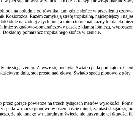
ńce w przesileniu wisi w zenicie. TROPIC to sygnałowo-pomarańczowy 
północ i na południe od równika, tam gdzie słońce w przesileniu cz
k Koziorożca. Razem zamykają strefę tropikalną, najcieplejszy i najja
 dokładnie na żadnej z tych linii, a mimo to niemal każdy lot dalekobie
 ich imię: sygnałowo-pomarańczowy pasek z klamrą lotniczą, wyposażo
 Dokładny pomarańcz tropikalnego słońca w zenicie.
gdy nie sięga zenitu. Zawsze się pochyla. Światło pada pod kątem. Cieni
aściwym dniu, stoi prosto nad głową. Światło spada pionowo z góry. C
o przez gorące powietrze na trzech tysiącach metrów wysokości. Po
ry spada w morze pionowo w osiemnaście minut, zamiast ślizgać się 
tego, że nic innego w naturalnym świecie nie utrzymuje tej długości fa