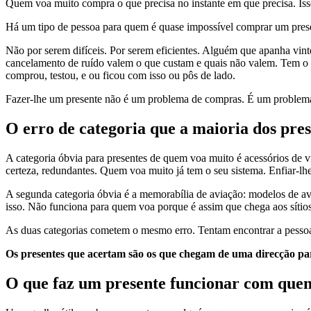
Quem voa muito compra o que precisa no instante em que precisa. Iss
Há um tipo de pessoa para quem é quase impossível comprar um presen
Não por serem difíceis. Por serem eficientes. Alguém que apanha vin
cancelamento de ruído valem o que custam e quais não valem. Tem o ada
comprou, testou, e ou ficou com isso ou pôs de lado.
Fazer-lhe um presente não é um problema de compras. É um problema 
O erro de categoria que a maioria dos pre
A categoria óbvia para presentes de quem voa muito é acessórios de 
certeza, redundantes. Quem voa muito já tem o seu sistema. Enfiar-l
A segunda categoria óbvia é a memorabília de aviação: modelos de avi
isso. Não funciona para quem voa porque é assim que chega aos sítios 
As duas categorias cometem o mesmo erro. Tentam encontrar a pessoa
Os presentes que acertam são os que chegam de uma direcção para
O que faz um presente funcionar com quem