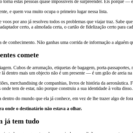
o torna estas pessoas quase impossíveis de surpreender. Eis porquê —
te, e quem voa muito ocupa o primeiro lugar nessa lista.
te voos por ano já resolveu todos os problemas que viajar traz. Sabe 
ptador certo, a almofada certa, o cartão de fidelização certo para cad
de conhecimento. Não ganhas uma corrida de informação a alguém que 
sentes comete
viagem. Cubos de arrumação, etiquetas de bagagem, porta-passaportes, 
he lá dentro mais um objecto não é um presente — é um grão de areia n
ões, merchandising de companhias, livros de história da aeronáutica. 
onde tem de estar, não porque construiu a sua identidade à volta disso.
 dentro do mundo que ela já conhece, em vez de lhe trazer algo de for
 onde o destinatário não estava a olhar.
 já tem tudo