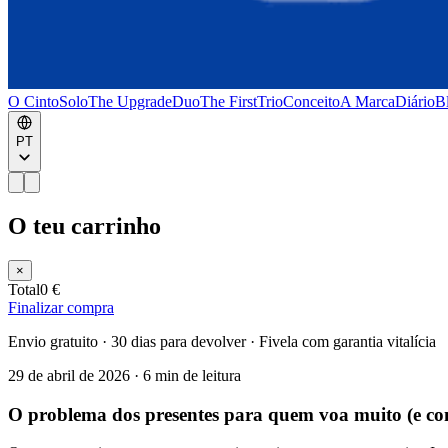
O Cinto
Solo
The Upgrade
Duo
The First
Trio
Conceito
A Marca
Diário
B
PT
O teu carrinho
×
Total
0 €
Finalizar compra
Envio gratuito · 30 dias para devolver · Fivela com garantia vitalícia
29 de abril de 2026
·
6 min de leitura
O problema dos presentes para quem voa muito (e co