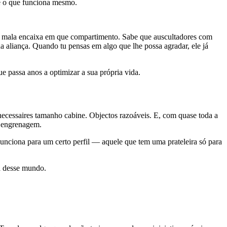
 e o que funciona mesmo.
que mala encaixa em que compartimento. Sabe que auscultadores com
a aliança. Quando tu pensas em algo que lhe possa agradar, ele já
passa anos a optimizar a sua própria vida.
necessaires tamanho cabine. Objectos razoáveis. E, com quase toda a
a engrenagem.
Funciona para um certo perfil — aquele que tem uma prateleira só para
a desse mundo.