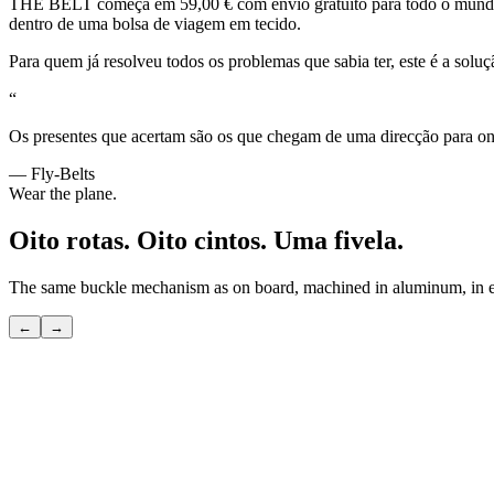
THE BELT começa em 59,00 € com envio gratuito para todo o mundo.
dentro de uma bolsa de viagem em tecido.
Para quem já resolveu todos os problemas que sabia ter, este é a sol
“
Os presentes que acertam são os que chegam de uma direcção para onde
— Fly-Belts
Wear the plane.
Oito rotas. Oito cintos. Uma fivela.
The same buckle mechanism as on board, machined in aluminum, in eig
←
→
POLAR
O atalho por cima do polo — aquele que só os habituados conhecem.
Ver
→
TRANSATLANTIC