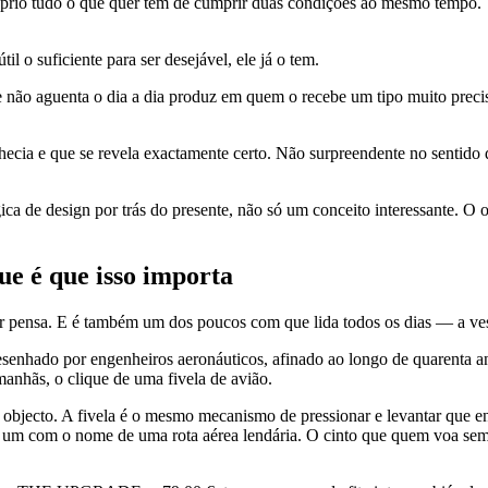
prio tudo o que quer tem de cumprir duas condições ao mesmo tempo. Te
il o suficiente para ser desejável, ele já o tem.
e não aguenta o dia a dia produz em quem o recebe um tipo muito precis
hecia e que se revela exactamente certo. Não surpreendente no sentido
ica de design por trás do presente, não só um conceito interessante. O
ue é que isso importa
er pensa. E é também um dos poucos com que lida todos os dias — a ves
enhado por engenheiros aeronáuticos, afinado ao longo de quarenta an
anhãs, o clique de uma fivela de avião.
objecto. A fivela é o mesmo mecanismo de pressionar e levantar que en
 um com o nome de uma rota aérea lendária. O cinto que quem voa sem par