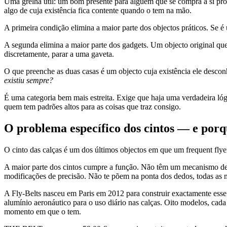
Uma grelha útil: um bom presente para alguém que se compra a si pró
algo de cuja existência fica contente quando o tem na mão.
A primeira condição elimina a maior parte dos objectos práticos. Se é út
A segunda elimina a maior parte dos gadgets. Um objecto original qu
discretamente, parar a uma gaveta.
O que preenche as duas casas é um objecto cuja existência ele descon
existiu sempre?
É uma categoria bem mais estreita. Exige que haja uma verdadeira lóg
quem tem padrões altos para as coisas que traz consigo.
O problema específico dos cintos — e porq
O cinto das calças é um dos últimos objectos em que um frequent fly
A maior parte dos cintos cumpre a função. Não têm um mecanismo des
modificações de precisão. Não te põem na ponta dos dedos, todas as m
A Fly-Belts nasceu em Paris em 2012 para construir exactamente esse 
alumínio aeronáutico para o uso diário nas calças. Oito modelos, cada
momento em que o tem.