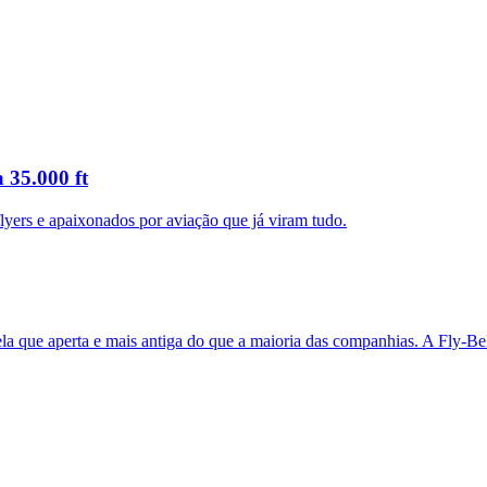
 há mais nada.
 35.000 ft
flyers e apaixonados por aviação que já viram tudo.
a que aperta e mais antiga do que a maioria das companhias. A Fly-Belts