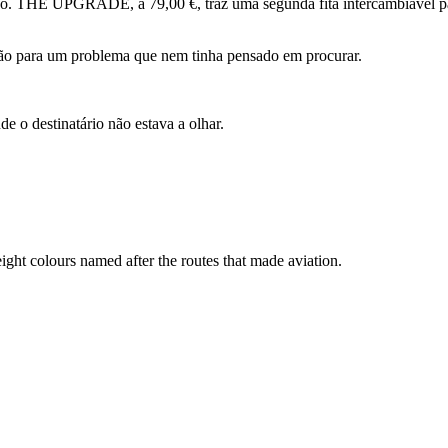
 THE UPGRADE, a 79,00 €, traz uma segunda fita intercambiável para
ução para um problema que nem tinha pensado em procurar.
 o destinatário não estava a olhar.
ht colours named after the routes that made aviation.