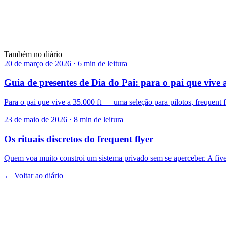
Ver
→
AMAZONAS
Seis milhões de quilómetros quadrados de verde — visto de cima, não
Ver
→
Também no diário
20 de março de 2026
·
6 min de leitura
Guia de presentes de Dia do Pai: para o pai que vive a
Para o pai que vive a 35.000 ft — uma seleção para pilotos, frequent 
23 de maio de 2026
·
8 min de leitura
Os rituais discretos do frequent flyer
Quem voa muito constroi um sistema privado sem se aperceber. A fivel
← Voltar ao diário