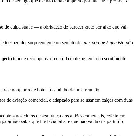
m de ser algo que ele não teria comprado por iniciativa própria,
e
o de culpa suave — a obrigação de parecer grato por algo que vai,
 de inesperado: surpreendente no sentido de
mas porque é que isto não
 objecto tem de recompensar o uso. Tem de aguentar o escrutínio de
tir-se no quarto de hotel, a caminho de uma reunião.
os de aviação comercial, e adaptado para se usar em calças com duas
contras nos cintos de segurança dos aviões comerciais, refeito em
ar não sabia que lhe fazia falta, e que não vai tirar a partir do