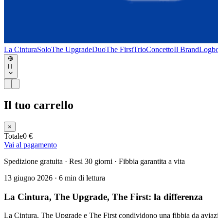
La Cintura
Solo
The Upgrade
Duo
The First
Trio
Concetto
Il Brand
Logb
IT
Il tuo carrello
×
Totale
0 €
Vai al pagamento
Spedizione gratuita · Resi 30 giorni · Fibbia garantita a vita
13 giugno 2026
·
6 min di lettura
La Cintura, The Upgrade, The First: la differenza
La Cintura, The Upgrade e The First condividono una fibbia da aviazio