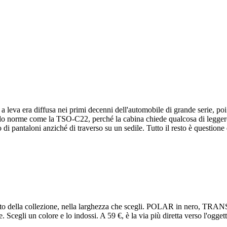
e a leva era diffusa nei primi decenni dell'automobile di grande serie, poi
condo norme come la TSO-C22, perché la cabina chiede qualcosa di legger
o di pantaloni anziché di traverso su un sedile. Tutto il resto è questione
i otto della collezione, nella larghezza che scegli. POLAR in nero, 
e. Scegli un colore e lo indossi. A 59 €, è la via più diretta verso l'ogge