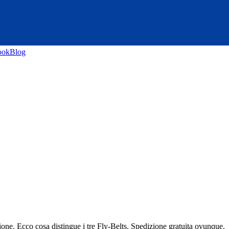
ook
Blog
ne. Ecco cosa distingue i tre Fly-Belts. Spedizione gratuita ovunque.