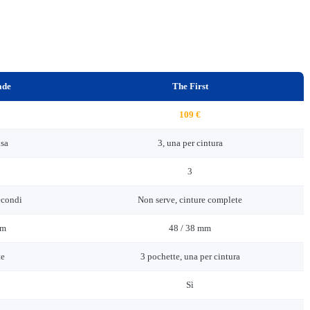
ade
The First
109 €
isa
3, una per cintura
3
econdi
Non serve, cinture complete
mm
48 / 38 mm
te
3 pochette, una per cintura
Sì