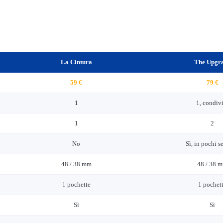
La Cintura
The Upgr
59 €
79 €
1
1, condiv
1
2
No
Sì, in pochi s
48 / 38 mm
48 / 38 
1 pochette
1 pochet
Sì
Sì