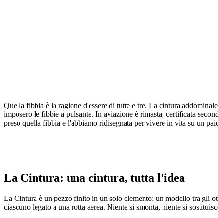
Ciò che accomuna i tre livelli
Quella fibbia è la ragione d'essere di tutte e tre. La cintura addominal
imposero le fibbie a pulsante. In aviazione è rimasta, certificata se
preso quella fibbia e l'abbiamo ridisegnata per vivere in vita su un pai
La Cintura: una cintura, tutta l'idea
La Cintura è un pezzo finito in un solo elemento: un modello tra gl
ciascuno legato a una rotta aerea. Niente si smonta, niente si sostituisc