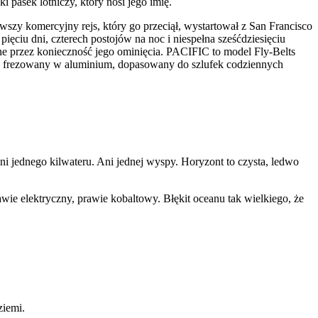
 pasek lotniczy, który nosi jego imię.
wszy komercyjny rejs, który go przeciął, wystartował z San Francisco
ięciu dni, czterech postojów na noc i niespełna sześćdziesięciu
owane przez konieczność jego ominięcia. PACIFIC to model Fly-Belts
e, frezowany w aluminium, dopasowany do szlufek codziennych
ni jednego kilwateru. Ani jednej wyspy. Horyzont to czysta, ledwo
awie elektryczny, prawie kobaltowy. Błękit oceanu tak wielkiego, że
ziemi.