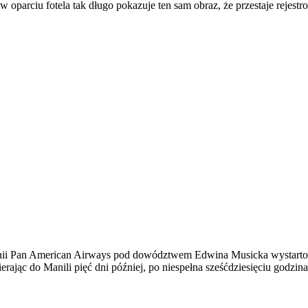
oparciu fotela tak długo pokazuje ten sam obraz, że przestaje rejestr
ean stają się jednym.
nd 38 mm.
 linii Pan American Airways pod dowództwem Edwina Musicka wystarto
jąc do Manili pięć dni później, po niespełna sześćdziesięciu godzinac