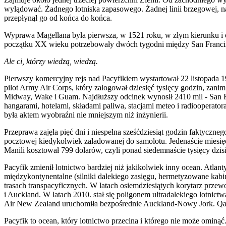
wylądować. Żadnego lotniska zapasowego. Żadnej linii brzegowej, na k
przepłynął go od końca do końca.
Wyprawa Magellana była pierwsza, w 1521 roku, w złym kierunku i ok
początku XX wieku potrzebowały dwóch tygodni między San Francisco 
Ale ci, którzy wiedzą, wiedzą.
Pierwszy komercyjny rejs nad Pacyfikiem wystartował 22 listopada 
pilot Army Air Corps, który zalogował dziesięć tysięcy godzin, zan
Midway, Wake i Guam. Najdłuższy odcinek wynosił 2410 mil - San 
hangarami, hotelami, składami paliwa, stacjami meteo i radiooperat
była aktem wyobraźni nie mniejszym niż inżynierii.
Przeprawa zajęła pięć dni i niespełna sześćdziesiąt godzin faktyczne
pocztowej kiedykolwiek załadowanej do samolotu. Jedenaście miesięc
Manili kosztował 799 dolarów, czyli ponad siedemnaście tysięcy dzisi
Pacyfik zmienił lotnictwo bardziej niż jakikolwiek inny ocean. Atla
międzykontynentalne (silniki dalekiego zasięgu, hermetyzowane kabi
trasach transpacyficznych. W latach osiemdziesiątych korytarz prze
i Auckland. W latach 2010. stał się poligonem ultradalekiego lotnic
Air New Zealand uruchomiła bezpośrednie Auckland-Nowy Jork. Qanta
Pacyfik to ocean, który lotnictwo przecina i którego nie może omin