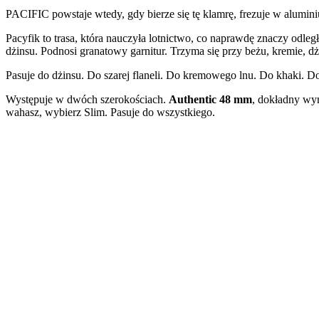
PACIFIC powstaje wtedy, gdy bierze się tę klamrę, frezuje w alumini
Pacyfik to trasa, która nauczyła lotnictwo, co naprawdę znaczy odległ
dżinsu. Podnosi granatowy garnitur. Trzyma się przy beżu, kremie, dżins
Pasuje do dżinsu. Do szarej flaneli. Do kremowego lnu. Do khaki. D
Występuje w dwóch szerokościach.
Authentic 48 mm
, dokładny wy
wahasz, wybierz Slim. Pasuje do wszystkiego.