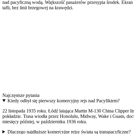
nad pacyficzną wodą. Większość pasażerów przesypia środek. Ekran w 
tafli, bez linii brzegowej na krawędzi.
The model
PACIFIC · Najdłuższa trasa — ta, na której niebo i oc
A real airplane belt. Aluminum buckle, adjustable strap, in 48 mm a
Discover PACIFIC
→
The upgrade
One buckle. Two belts.
Two interchangeable colours. The most distinctive aviation gift.
Najczęstsze pytania
Discover THE UPGRADE
→
Kiedy odbył się pierwszy komercyjny rejs nad Pacyfikiem?
22 listopada 1935 roku. Łódź latająca Martin M-130 China Clipper
pokładzie. Trasa wiodła przez Honolulu, Midway, Wake i Guam, dociera
miesięcy później, w październiku 1936 roku.
Dlaczego najdłuższe komercyjne rejsy świata są transpacyficzne?