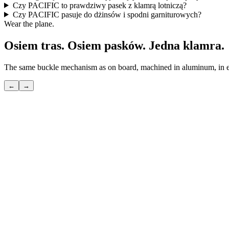
Czy PACIFIC to prawdziwy pasek z klamrą lotniczą?
Czy PACIFIC pasuje do dżinsów i spodni garniturowych?
Wear the plane.
Osiem tras. Osiem pasków. Jedna klamra.
The same buckle mechanism as on board, machined in aluminum, in eig
←
→
POLAR
Skrót nad biegunem — ten, który znają tylko wtajemniczeni.
Zobacz
→
TRANSATLANTIC
Wielka przeprawa — ta, która wymyśliła nowoczesną podróż.
Zobacz
→
●
PACIFIC
Najdłuższa trasa — ta, na której niebo i ocean stają się jednym.