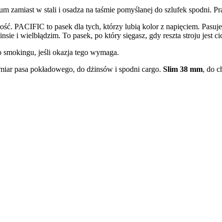
um zamiast w stali i osadza na taśmie pomyślanej do szlufek spodni. 
ość. PACIFIC to pasek dla tych, którzy lubią kolor z napięciem. Pasuje
ie i wielbłądzim. To pasek, po który sięgasz, gdy reszta stroju jest cic
o smokingu, jeśli okazja tego wymaga.
miar pasa pokładowego, do dżinsów i spodni cargo.
Slim 38 mm
, do c