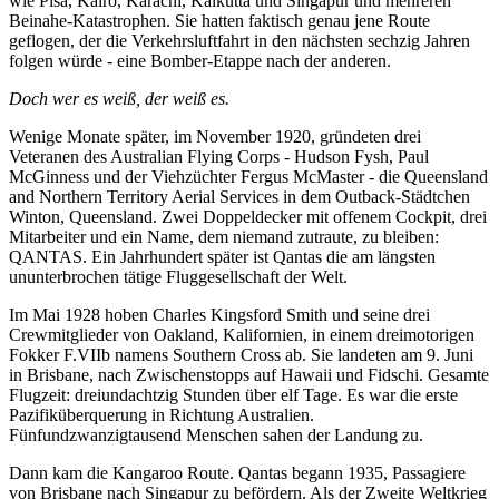
wie Pisa, Kairo, Karachi, Kalkutta und Singapur und mehreren
Beinahe-Katastrophen. Sie hatten faktisch genau jene Route
geflogen, der die Verkehrsluftfahrt in den nächsten sechzig Jahren
folgen würde - eine Bomber-Etappe nach der anderen.
Doch wer es weiß, der weiß es.
Wenige Monate später, im November 1920, gründeten drei
Veteranen des Australian Flying Corps - Hudson Fysh, Paul
McGinness und der Viehzüchter Fergus McMaster - die Queensland
and Northern Territory Aerial Services in dem Outback-Städtchen
Winton, Queensland. Zwei Doppeldecker mit offenem Cockpit, drei
Mitarbeiter und ein Name, dem niemand zutraute, zu bleiben:
QANTAS. Ein Jahrhundert später ist Qantas die am längsten
ununterbrochen tätige Fluggesellschaft der Welt.
Im Mai 1928 hoben Charles Kingsford Smith und seine drei
Crewmitglieder von Oakland, Kalifornien, in einem dreimotorigen
Fokker F.VIIb namens Southern Cross ab. Sie landeten am 9. Juni
in Brisbane, nach Zwischenstopps auf Hawaii und Fidschi. Gesamte
Flugzeit: dreiundachtzig Stunden über elf Tage. Es war die erste
Pazifiküberquerung in Richtung Australien.
Fünfundzwanzigtausend Menschen sahen der Landung zu.
Dann kam die Kangaroo Route. Qantas begann 1935, Passagiere
von Brisbane nach Singapur zu befördern. Als der Zweite Weltkrieg