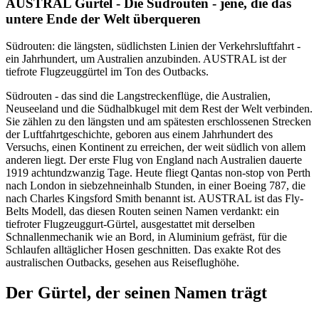
AUSTRAL Gürtel - Die Südrouten - jene, die das
untere Ende der Welt überqueren
Südrouten: die längsten, südlichsten Linien der Verkehrsluftfahrt -
ein Jahrhundert, um Australien anzubinden. AUSTRAL ist der
tiefrote Flugzeuggürtel im Ton des Outbacks.
Südrouten - das sind die Langstreckenflüge, die Australien,
Neuseeland und die Südhalbkugel mit dem Rest der Welt verbinden.
Sie zählen zu den längsten und am spätesten erschlossenen Strecken
der Luftfahrtgeschichte, geboren aus einem Jahrhundert des
Versuchs, einen Kontinent zu erreichen, der weit südlich von allem
anderen liegt. Der erste Flug von England nach Australien dauerte
1919 achtundzwanzig Tage. Heute fliegt Qantas non-stop von Perth
nach London in siebzehneinhalb Stunden, in einer Boeing 787, die
nach Charles Kingsford Smith benannt ist. AUSTRAL ist das Fly-
Belts Modell, das diesen Routen seinen Namen verdankt: ein
tiefroter Flugzeuggurt-Gürtel, ausgestattet mit derselben
Schnallenmechanik wie an Bord, in Aluminium gefräst, für die
Schlaufen alltäglicher Hosen geschnitten. Das exakte Rot des
australischen Outbacks, gesehen aus Reiseflughöhe.
Der Gürtel, der seinen Namen trägt