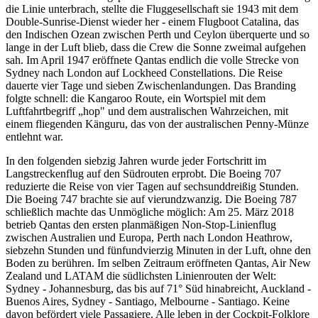
die Linie unterbrach, stellte die Fluggesellschaft sie 1943 mit dem
Double-Sunrise-Dienst wieder her - einem Flugboot Catalina, das
den Indischen Ozean zwischen Perth und Ceylon überquerte und so
lange in der Luft blieb, dass die Crew die Sonne zweimal aufgehen
sah. Im April 1947 eröffnete Qantas endlich die volle Strecke von
Sydney nach London auf Lockheed Constellations. Die Reise
dauerte vier Tage und sieben Zwischenlandungen. Das Branding
folgte schnell: die Kangaroo Route, ein Wortspiel mit dem
Luftfahrtbegriff „hop" und dem australischen Wahrzeichen, mit
einem fliegenden Känguru, das von der australischen Penny-Münze
entlehnt war.
In den folgenden siebzig Jahren wurde jeder Fortschritt im
Langstreckenflug auf den Südrouten erprobt. Die Boeing 707
reduzierte die Reise von vier Tagen auf sechsunddreißig Stunden.
Die Boeing 747 brachte sie auf vierundzwanzig. Die Boeing 787
schließlich machte das Unmögliche möglich: Am 25. März 2018
betrieb Qantas den ersten planmäßigen Non-Stop-Linienflug
zwischen Australien und Europa, Perth nach London Heathrow,
siebzehn Stunden und fünfundvierzig Minuten in der Luft, ohne den
Boden zu berühren. Im selben Zeitraum eröffneten Qantas, Air New
Zealand und LATAM die südlichsten Linienrouten der Welt:
Sydney - Johannesburg, das bis auf 71° Süd hinabreicht, Auckland -
Buenos Aires, Sydney - Santiago, Melbourne - Santiago. Keine
davon befördert viele Passagiere. Alle leben in der Cockpit-Folklore