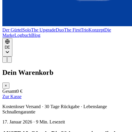
Der Gürtel
Solo
The Upgrade
Duo
The First
Trio
Konzept
Die
Marke
Logbuch
Blog
DE
Dein Warenkorb
×
Gesamt
0 €
Zur Kasse
Kostenloser Versand · 30 Tage Rückgabe · Lebenslange
Schnallengarantie
17. Januar 2026
·
9 Min. Lesezeit