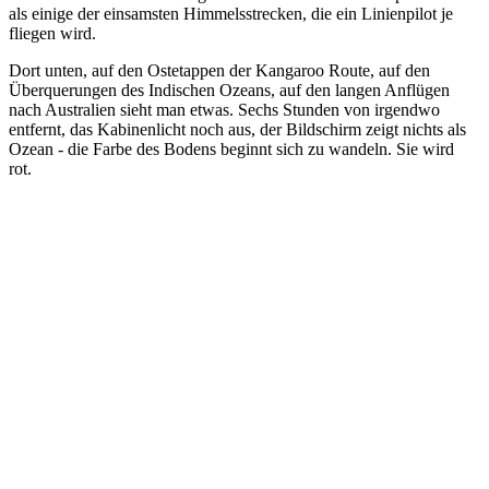
als einige der einsamsten Himmelsstrecken, die ein Linienpilot je
fliegen wird.
Dort unten, auf den Ostetappen der Kangaroo Route, auf den
Überquerungen des Indischen Ozeans, auf den langen Anflügen
nach Australien sieht man etwas. Sechs Stunden von irgendwo
entfernt, das Kabinenlicht noch aus, der Bildschirm zeigt nichts als
Ozean - die Farbe des Bodens beginnt sich zu wandeln. Sie wird
rot.
The model
AUSTRAL · Die Grenzen des äußersten Südens —
die Route für alle, die immer weiter wollen.
A real airplane belt. Aluminum buckle, adjustable strap, in 48 mm
and 38 mm.
Discover AUSTRAL
→
The upgrade
One buckle. Two belts.