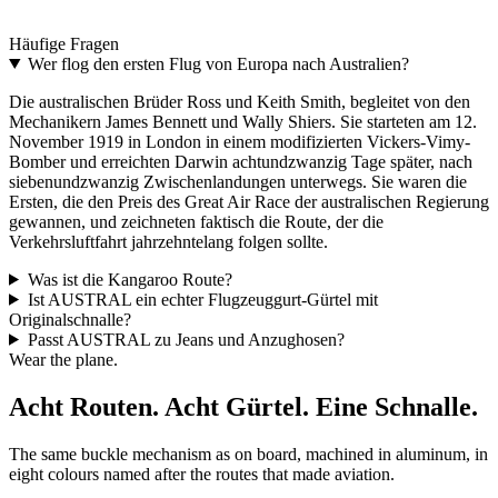
Two interchangeable colours. The most distinctive aviation gift.
Häufige Fragen
Discover THE UPGRADE
→
Wer flog den ersten Flug von Europa nach Australien?
Die australischen Brüder Ross und Keith Smith, begleitet von den
Mechanikern James Bennett und Wally Shiers. Sie starteten am 12.
November 1919 in London in einem modifizierten Vickers-Vimy-
Bomber und erreichten Darwin achtundzwanzig Tage später, nach
siebenundzwanzig Zwischenlandungen unterwegs. Sie waren die
Ersten, die den Preis des Great Air Race der australischen Regierung
gewannen, und zeichneten faktisch die Route, der die
Verkehrsluftfahrt jahrzehntelang folgen sollte.
Was ist die Kangaroo Route?
Ist AUSTRAL ein echter Flugzeuggurt-Gürtel mit
Originalschnalle?
Passt AUSTRAL zu Jeans und Anzughosen?
Wear the plane.
Acht Routen. Acht Gürtel. Eine Schnalle.
The same buckle mechanism as on board, machined in aluminum, in
eight colours named after the routes that made aviation.