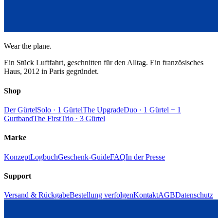
Wear the plane.
Ein Stück Luftfahrt, geschnitten für den Alltag. Ein französisches
Haus, 2012 in Paris gegründet.
Shop
Der Gürtel
Solo · 1 Gürtel
The Upgrade
Duo · 1 Gürtel + 1
Gurtband
The First
Trio · 3 Gürtel
Marke
Konzept
Logbuch
Geschenk-Guide
FAQ
In der Presse
Support
Versand & Rückgabe
Bestellung verfolgen
Kontakt
AGB
Datenschutz