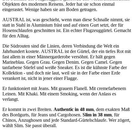
Objekten des modernen Reisens. Jeder hat sie schon einmal
eingerastet. Wenige haben sie am Boden getragen.
AUSTRAL ist, was geschieht, wenn man diese Schnalle nimmt, sie
statt in Stahl in Aluminium fräst und auf einen Gurt setzt, der für
Hosenschlaufen geschnitten ist. Ein echter Flugzeuggürtel. Gemacht
für den Alltag.
Die Südrouten sind die Linien, deren Verbindung die Welt ein
Jahrhundert kostete. AUSTRAL ist der Gürtel, der ein tiefes Rot mit
fast allem in einer Männergarderobe versöhnt. Er hält gegen
Marineblau. Gegen Grau. Gegen Denim. Gegen Camel. Gegen
tanfarbene Stiefel und weiße Sneaker. Es ist die kühnste Farbe der
Kollektion - und doch nie laut, weil sie in der Farbe einer Erde
verankert ist, nicht in jener einer Flagge.
Er funktioniert mit Jeans. Mit grauem Flanell. Mit cremefarbenem
Leinen. Mit Khaki. Mit einem Smoking, wenn der Anlass es
verlangt.
Er kommt in zwei Breiten.
Authentic in 48 mm
, dem exakten Maß
des Bordgurts, für Jeans und Cargohosen.
Slim in 38 mm
, für
Chinos, Anzughosen und jede Standard-Gürtelschlaufe. Wer zögert,
wählt Slim. Sie passt überall.