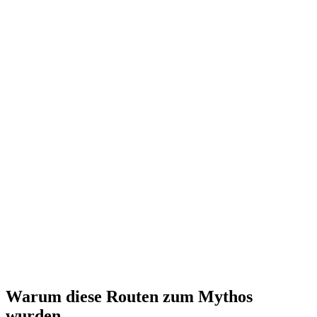
John Oxley Library, State Library of Queensland
⤢
State Library of New South Wales
⤢
Dimageau
Warum diese Routen zum Mythos
wurden